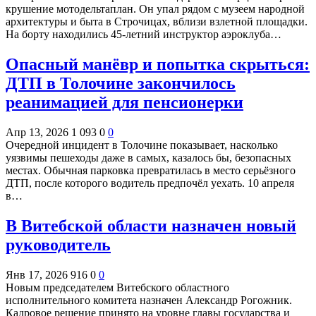
крушение мотодельтаплан. Он упал рядом с музеем народной
архитектуры и быта в Строчицах, вблизи взлетной площадки.
На борту находились 45-летний инструктор аэроклуба…
Опасный манёвр и попытка скрыться:
ДТП в Толочине закончилось
реанимацией для пенсионерки
Апр 13, 2026
1 093
0
0
Очередной инцидент в Толочине показывает, насколько
уязвимы пешеходы даже в самых, казалось бы, безопасных
местах. Обычная парковка превратилась в место серьёзного
ДТП, после которого водитель предпочёл уехать. 10 апреля
в…
В Витебской области назначен новый
руководитель
Янв 17, 2026
916
0
0
Новым председателем Витебского областного
исполнительного комитета назначен Александр Рогожник.
Кадровое решение принято на уровне главы государства и