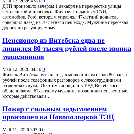
Май 12, 2026
478
0
0
ДТП произошло вечером 1 декабря на перекрёстке улицы
Смоленской и проспекта Фрунзе. По данным ГАИ,
автомобиль Ford, которым управлял 47-летний водитель,
совершил наезд на 70-летнего пешехода. Мужчина пересекал
дорогу по регулируемому…
Пенсионер из Витебска едва не
лишился 80 тысяч рублей после звонка
мошенников
Май 12, 2026
343
0
0
Житель Витебска чуть не отдал мошенникам около 80 тысяч
рублей после телефонных разговоров с лжесотрудниками
различных служб. Об этом сообщили в УВД Витебского
облисполкома. 67-летнему мужчине позвонили неизвестные,
которые действовали…
Пожар с сильным задымлением
произошел на Новополоцкой ТЭЦ
Май 11, 2026
393
0
0