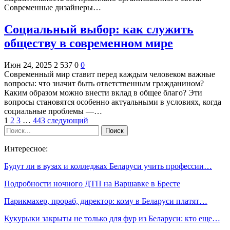
Современные дизайнеры…
Социальный выбор: как служить
обществу в современном мире
Июн 24, 2025
2 537
0
0
Современный мир ставит перед каждым человеком важные
вопросы: что значит быть ответственным гражданином?
Каким образом можно внести вклад в общее благо? Эти
вопросы становятся особенно актуальными в условиях, когда
социальные проблемы —…
1
2
3
…
443
следующий
Интересное:
Будут ли в вузах и колледжах Беларуси учить профессии…
Подробности ночного ДТП на Варшавке в Бресте
Парикмахер, прораб, директор: кому в Беларуси платят…
Кукурыки закрыты не только для фур из Беларуси: кто еще…