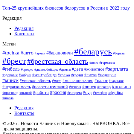
Топ-25 крупнейших бизнесов белорусов в России в 2022 году
Редакция
Редакция
Контакты
Метки
#беларусь
#авто
#tochka
#барановичи
#берёза
#армия
#брест
#брестская_область
#вело
#германия
#зарплата
#гибель
#дети
#животное
#гродно
#дальнобойщик
#деньга
#контрабанда
#литва
#кража
#кредит
#медицина
#здоровье
#кобрин
#минск
#мошенничество
#налог
#минская_область
#мото
#наркотик
#польша
#пинск
#пожар
#недвижимость
#новости компаний
#пенсия
#россия
#работа
#суд
#футбол
#приговор
#сигарета
#телефон
#пьяный
#школа
Редакция
Контакты
© 2026 - Новости Чашник и Новолукомля - ЧЫРВОНКА. Все
права защищены.