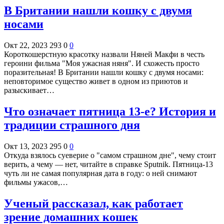
В Британии нашли кошку с двумя
носами
Окт 22, 2023
293
0
0
Короткошерстную красотку назвали Няней Макфи в честь
героини фильма "Моя ужасная няня". И схожесть просто
поразительная! В Британии нашли кошку с двумя носами:
неповторимое существо живет в одном из приютов и
разыскивает…
Что означает пятница 13-е? История и
традиции страшного дня
Окт 13, 2023
295
0
0
Откуда взялось суеверие о "самом страшном дне", чему стоит
верить, а чему — нет, читайте в справке Sputnik. Пятница-13
чуть ли не самая популярная дата в году: о ней снимают
фильмы ужасов,…
Ученый рассказал, как работает
зрение домашних кошек