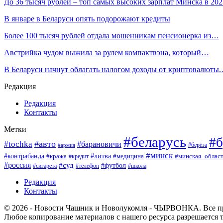
До 36 тысяч рублей – топ самых высоких зарплат Минска в 2
В январе в Беларуси опять подорожают кредиты
Более 100 тысяч рублей отдала мошенникам пенсионерка из…
Австрийка чудом выжила за рулем компактвэна, который…
В Беларуси начнут облагать налогом доходы от криптовалюты
Редакция
Редакция
Контакты
Метки
#беларусь
#б
#авто
#tochka
#барановичи
#берёза
#армия
#минск
#контрабанда
#литва
#кража
#минская_облас
#кредит
#медицина
#россия
#суд
#футбол
#сигарета
#телефон
#школа
Редакция
Контакты
© 2026 - Новости Чашник и Новолукомля - ЧЫРВОНКА. Все п
Любое копирование материалов с нашего ресурса разрешается т