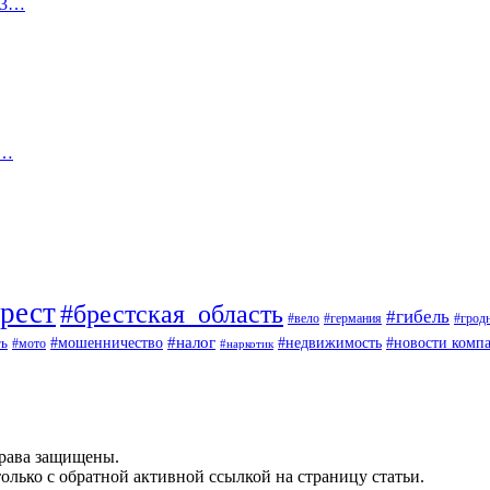
023…
.…
рест
#брестская_область
#гибель
#вело
#германия
#грод
#мошенничество
#налог
ть
#недвижимость
#новости комп
#мото
#наркотик
рава защищены.
олько с обратной активной ссылкой на страницу статьи.