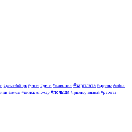
#зарплата
#дети
#животное
но
#дальнобойщик
#деньга
#здоровье
#кобрин
#польша
#пинск
#пожар
#работа
аний
#приговор
#пенсия
#пьяный