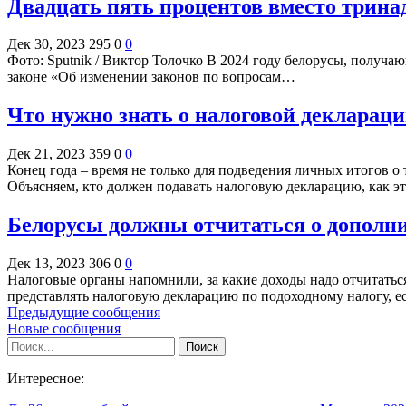
Двадцать пять процентов вместо тринад
Дек 30, 2023
295
0
0
Фото: Sputnik / Виктор Толочко В 2024 году белорусы, получа
законе «Об изменении законов по вопросам…
Что нужно знать о налоговой деклараци
Дек 21, 2023
359
0
0
Конец года – время не только для подведения личных итогов о
Объясняем, кто должен подавать налоговую декларацию, как 
Белорусы должны отчитаться о дополни
Дек 13, 2023
306
0
0
Налоговые органы напомнили, за какие доходы надо отчитать
представлять налоговую декларацию по подоходному налогу, 
Предыдущие сообщения
Новые сообщения
Интересное: