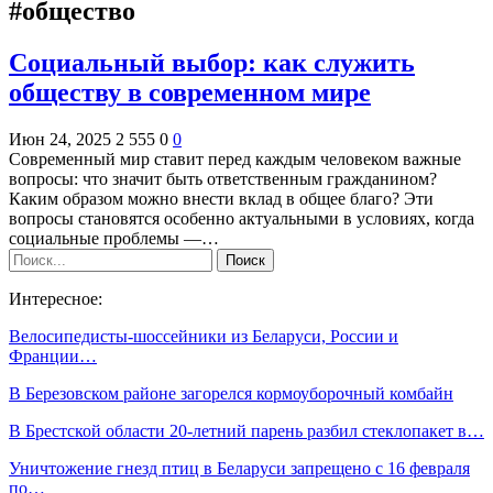
#общество
Социальный выбор: как служить
обществу в современном мире
Июн 24, 2025
2 555
0
0
Современный мир ставит перед каждым человеком важные
вопросы: что значит быть ответственным гражданином?
Каким образом можно внести вклад в общее благо? Эти
вопросы становятся особенно актуальными в условиях, когда
социальные проблемы —…
Интересное:
Велосипедисты-шоссейники из Беларуси, России и
Франции…
В Березовском районе загорелся кормоуборочный комбайн
В Брестской области 20-летний парень разбил стеклопакет в…
Уничтожение гнезд птиц в Беларуси запрещено с 16 февраля
по…