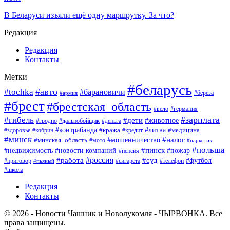
В Беларуси изъяли ещё одну маршрутку. За что?
Редакция
Редакция
Контакты
Метки
#беларусь
#авто
#tochka
#барановичи
#берёза
#армия
#брест
#брестская_область
#вело
#германия
#зарплата
#гибель
#дети
#животное
#гродно
#дальнобойщик
#деньга
#контрабанда
#литва
#кража
#кредит
#медицина
#здоровье
#кобрин
#минск
#мошенничество
#налог
#минская_область
#мото
#наркотик
#польша
#пинск
#пожар
#недвижимость
#новости компаний
#пенсия
#россия
#работа
#суд
#футбол
#приговор
#сигарета
#телефон
#пьяный
#школа
Редакция
Контакты
© 2026 - Новости Чашник и Новолукомля - ЧЫРВОНКА. Все
права защищены.