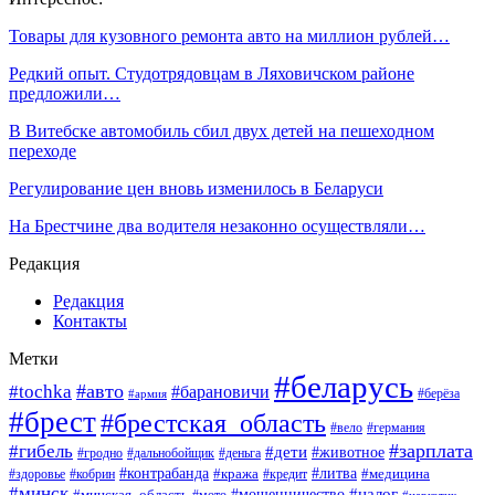
Товары для кузовного ремонта авто на миллион рублей…
Редкий опыт. Студотрядовцам в Ляховичском районе
предложили…
В Витебске автомобиль сбил двух детей на пешеходном
переходе
Регулирование цен вновь изменилось в Беларуси
На Брестчине два водителя незаконно осуществляли…
Редакция
Редакция
Контакты
Метки
#беларусь
#авто
#tochka
#барановичи
#берёза
#армия
#брест
#брестская_область
#вело
#германия
#зарплата
#гибель
#дети
#животное
#гродно
#дальнобойщик
#деньга
#контрабанда
#литва
#кража
#кредит
#медицина
#здоровье
#кобрин
#минск
#мошенничество
#налог
#минская_область