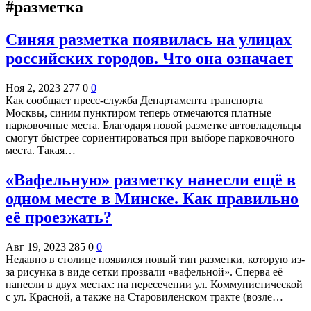
#разметка
Синяя разметка появилась на улицах
российских городов. Что она означает
Ноя 2, 2023
277
0
0
Как сообщает пресс-служба Департамента транспорта
Москвы, синим пунктиром теперь отмечаются платные
парковочные места. Благодаря новой разметке автовладельцы
смогут быстрее сориентироваться при выборе парковочного
места. Такая…
«Вафельную» разметку нанесли ещё в
одном месте в Минске. Как правильно
её проезжать?
Авг 19, 2023
285
0
0
Недавно в столице появился новый тип разметки, которую из-
за рисунка в виде сетки прозвали «вафельной». Сперва её
нанесли в двух местах: на пересечении ул. Коммунистической
с ул. Красной, а также на Старовиленском тракте (возле…