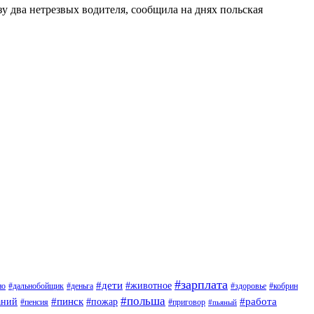
у два нетрезвых водителя, сообщила на днях польская
#зарплата
#дети
#животное
но
#дальнобойщик
#деньга
#здоровье
#кобрин
#польша
#пинск
#пожар
#работа
аний
#приговор
#пенсия
#пьяный