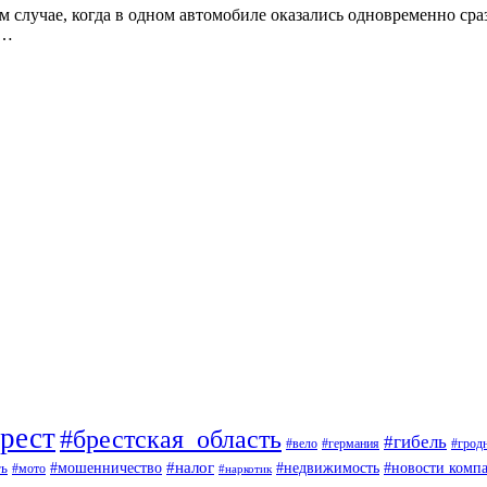
случае, когда в одном автомобиле оказались одновременно сраз
,…
рест
#брестская_область
#гибель
#вело
#германия
#грод
#мошенничество
#налог
ть
#недвижимость
#новости комп
#мото
#наркотик