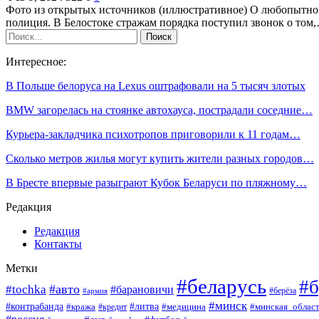
Фото из открытых источников (иллюстративное) О любопытном 
полиция. В Белостоке стражам порядка поступил звонок о том
Интересное:
В Польше белоруса на Lexus оштрафовали на 5 тысяч злотых
BMW загорелась на стоянке автохауса, пострадали соседние…
Курьера-закладчика психотропов приговорили к 11 годам…
Сколько метров жилья могут купить жители разных городов…
В Бресте впервые разыграют Кубок Беларуси по пляжному…
Редакция
Редакция
Контакты
Метки
#беларусь
#б
#авто
#tochka
#барановичи
#берёза
#армия
#минск
#контрабанда
#литва
#кража
#минская_облас
#кредит
#медицина