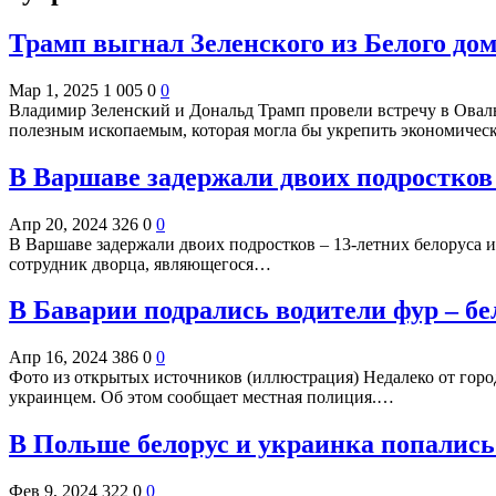
Трамп выгнал Зеленского из Белого до
Мар 1, 2025
1 005
0
0
Владимир Зеленский и Дональд Трамп провели встречу в Оваль
полезным ископаемым, которая могла бы укрепить экономиче
В Варшаве задержали двоих подростков 
Апр 20, 2024
326
0
0
В Варшаве задержали двоих подростков – 13-летних белоруса и
сотрудник дворца, являющегося…
В Баварии подрались водители фур – бе
Апр 16, 2024
386
0
0
Фото из открытых источников (иллюстрация) Недалеко от горо
украинцем. Об этом сообщает местная полиция.…
В Польше белорус и украинка попались
Фев 9, 2024
322
0
0