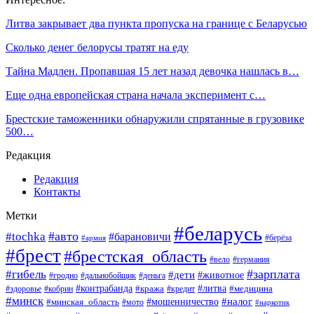
Литва закрывает два пункта пропуска на границе с Беларусью
Сколько денег белорусы тратят на еду
Тайна Мадлен. Пропавшая 15 лет назад девочка нашлась в…
Еще одна европейская страна начала эксперимент с…
Брестские таможенники обнаружили спрятанные в грузовике
500…
Редакция
Редакция
Контакты
Метки
#беларусь
#авто
#tochka
#барановичи
#берёза
#армия
#брест
#брестская_область
#вело
#германия
#зарплата
#гибель
#дети
#животное
#гродно
#дальнобойщик
#деньга
#контрабанда
#литва
#кража
#кредит
#медицина
#здоровье
#кобрин
#минск
#мошенничество
#налог
#минская_область
#мото
#наркотик