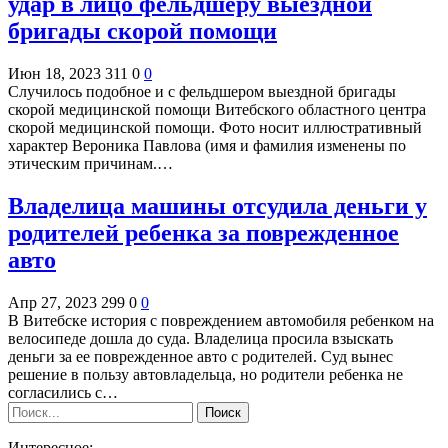
удар в лицо фельдшеру выездной
бригады скорой помощи
Июн 18, 2023
311
0
0
Случилось подобное и с фельдшером выездной бригады
скорой медицинской помощи Витебского областного центра
скорой медицинской помощи. Фото носит иллюстративный
характер Вероника Павлова (имя и фамилия изменены по
этическим причинам.…
Владелица машины отсудила деньги у
родителей ребенка за поврежденное
авто
Апр 27, 2023
299
0
0
В Витебске история с повреждением автомобиля ребенком на
велосипеде дошла до суда. Владелица просила взыскать
деньги за ее поврежденное авто с родителей. Суд вынес
решение в пользу автовладельца, но родители ребенка не
согласились с…
Интересное: