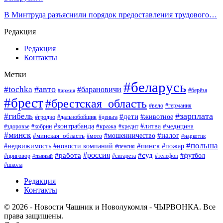
В Минтруда разъяснили порядок предоставления трудового…
Редакция
Редакция
Контакты
Метки
#беларусь
#авто
#tochka
#барановичи
#берёза
#армия
#брест
#брестская_область
#вело
#германия
#зарплата
#гибель
#дети
#животное
#гродно
#дальнобойщик
#деньга
#контрабанда
#литва
#кража
#кредит
#медицина
#здоровье
#кобрин
#минск
#мошенничество
#налог
#минская_область
#мото
#наркотик
#польша
#пинск
#пожар
#недвижимость
#новости компаний
#пенсия
#россия
#работа
#суд
#футбол
#приговор
#сигарета
#телефон
#пьяный
#школа
Редакция
Контакты
© 2026 - Новости Чашник и Новолукомля - ЧЫРВОНКА. Все
права защищены.