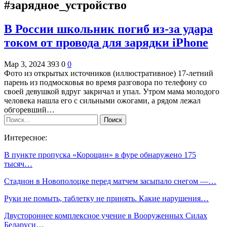
#зарядное_устройство
В России школьник погиб из-за удара
током от провода для зарядки iPhone
Мар 3, 2024
393
0
0
Фото из открытых источников (иллюстративное) 17-летний
парень из подмосковья во время разговора по телефону со
своей девушкой вдруг закричал и упал. Утром мама молодого
человека нашла его с сильными ожогами, а рядом лежал
обгоревший…
Интересное:
В пункте пропуска «Корощин» в фуре обнаружено 175
тысяч…
Стадион в Новополоцке перед матчем засыпало снегом —…
Руки не помыть, таблетку не принять. Какие нарушения…
Двустороннее комплексное учение в Вооруженных Силах
Беларуси…