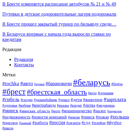
В Бресте изменяется расписание автобусов № 21 и № 49
Путевки в детские оздоровительные лагеря подорожали
В Бресте прошел закрытый турнир по бильярду среди…
В Беларуси впервые с начала года выросли ставки по
кредитам
Редакция
Редакция
Контакты
Метки
#беларусь
#авто
#tochka
#барановичи
#берёза
#армия
#брест
#брестская_область
#вело
#германия
#зарплата
#гибель
#дети
#животное
#гродно
#дальнобойщик
#деньга
#контрабанда
#литва
#кража
#кредит
#медицина
#здоровье
#кобрин
#минск
#мошенничество
#налог
#минская_область
#мото
#наркотик
#польша
#пинск
#пожар
#недвижимость
#новости компаний
#пенсия
#россия
#работа
#суд
#футбол
#приговор
#сигарета
#телефон
#пьяный
#школа