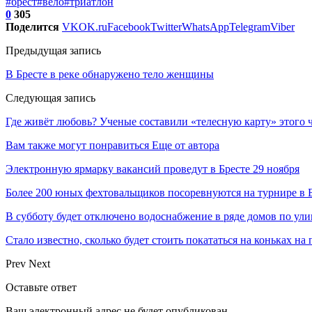
#брест
#вело
#триатлон
0
305
Поделится
VK
OK.ru
Facebook
Twitter
WhatsApp
Telegram
Viber
Предыдущая запись
В Бресте в реке обнаружено тело женщины
Следующая запись
Где живёт любовь? Ученые составили «телесную карту» этого 
Вам также могут понравиться
Еще от автора
Электронную ярмарку вакансий проведут в Бресте 29 ноября
Более 200 юных фехтовальщиков посоревнуются на турнире в 
В субботу будет отключено водоснабжение в ряде домов по ули
Стало известно, сколько будет стоить покататься на коньках на
Prev
Next
Оставьте ответ
Ваш электронный адрес не будет опубликован.