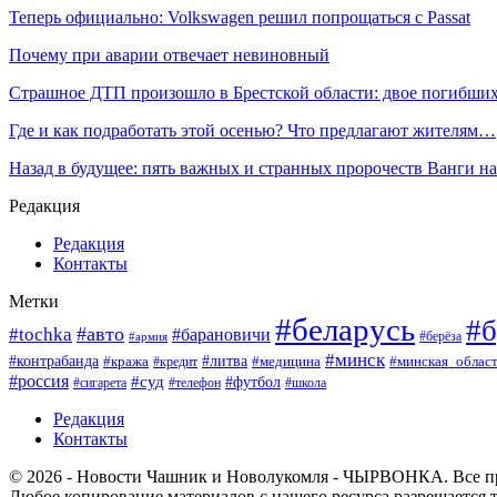
Теперь официально: Volkswagen решил попрощаться с Passat
Почему при аварии отвечает невиновный
Страшное ДТП произошло в Брестской области: двое погибши
Где и как подработать этой осенью? Что предлагают жителям…
Назад в будущее: пять важных и странных пророчеств Ванги 
Редакция
Редакция
Контакты
Метки
#беларусь
#б
#авто
#tochka
#барановичи
#берёза
#армия
#минск
#контрабанда
#литва
#кража
#минская_облас
#кредит
#медицина
#россия
#суд
#футбол
#сигарета
#телефон
#школа
Редакция
Контакты
© 2026 - Новости Чашник и Новолукомля - ЧЫРВОНКА. Все п
Любое копирование материалов с нашего ресурса разрешается т