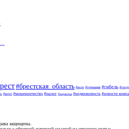
х
на…
рест
#брестская_область
#гибель
#вело
#германия
#грод
#мошенничество
#налог
ть
#недвижимость
#новости комп
#мото
#наркотик
рава защищены.
олько с обратной активной ссылкой на страницу статьи.