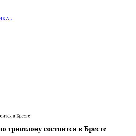
КА -
оится в Бресте
о триатлону состоится в Бресте