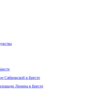
чувства
Бресте
це Сябровской в Бресте
 площади Ленина в Бресте