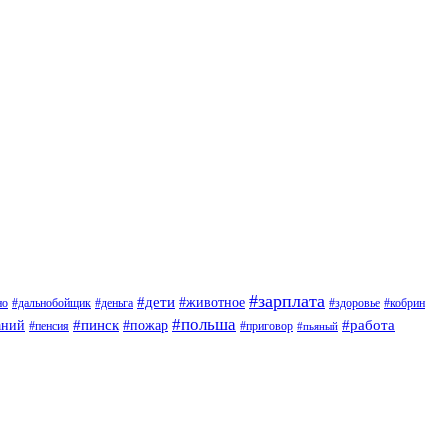
#зарплата
#дети
#животное
но
#дальнобойщик
#деньга
#здоровье
#кобрин
#польша
#пинск
#пожар
#работа
аний
#приговор
#пенсия
#пьяный