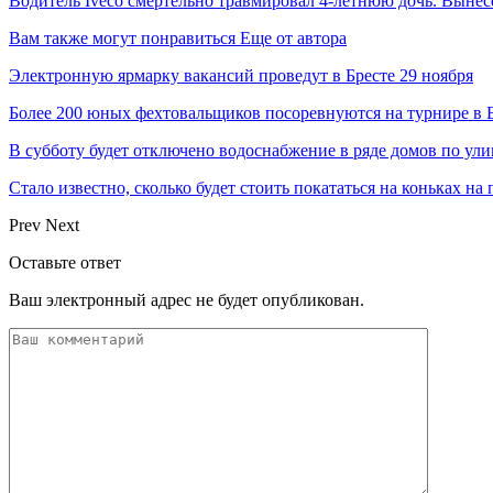
Водитель Iveco смертельно травмировал 4-летнюю дочь. Вынес
Вам также могут понравиться
Еще от автора
Электронную ярмарку вакансий проведут в Бресте 29 ноября
Более 200 юных фехтовальщиков посоревнуются на турнире в 
В субботу будет отключено водоснабжение в ряде домов по ули
Стало известно, сколько будет стоить покататься на коньках на
Prev
Next
Оставьте ответ
Ваш электронный адрес не будет опубликован.