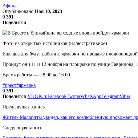
Афиша
Опубликовано
Ноя 10, 2023
0
391
Поделится
Фото из открытых источников (иллюстративное)
Еще два дня будут работать ярмарки по продаже плодоовощной
Пройдут они 11 и 12 ноября на площадке по улице Гаврилова, 1
Время работы — с 8.00 до 16.00.
#брест
#ярмарка
0
391
Поделится
VK
OK.ru
Facebook
Twitter
WhatsApp
Telegram
Viber
Предыдущая запись
Житель Малориты увидел, как его возлюбленную провожает дру
Следующая запись