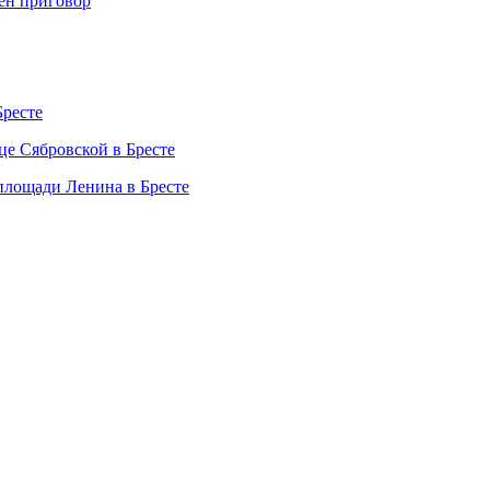
ен приговор
Бресте
це Сябровской в Бресте
 площади Ленина в Бресте