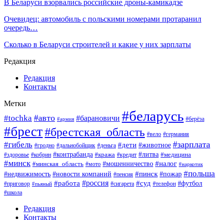
В Беларуси взорвались российские дроны-камикадзе
Очевидец: автомобиль с польскими номерами протаранил
очередь…
Сколько в Беларуси строителей и какие у них зарплаты
Редакция
Редакция
Контакты
Метки
#беларусь
#авто
#tochka
#барановичи
#берёза
#армия
#брест
#брестская_область
#вело
#германия
#зарплата
#гибель
#дети
#животное
#гродно
#дальнобойщик
#деньга
#контрабанда
#литва
#кража
#кредит
#медицина
#здоровье
#кобрин
#минск
#мошенничество
#налог
#минская_область
#мото
#наркотик
#польша
#пинск
#пожар
#недвижимость
#новости компаний
#пенсия
#россия
#работа
#суд
#футбол
#приговор
#сигарета
#телефон
#пьяный
#школа
Редакция
Контакты