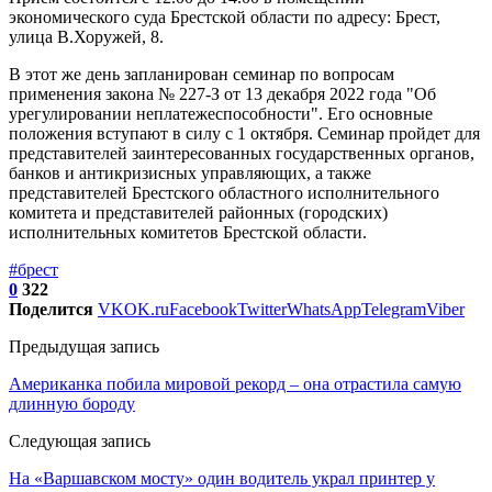
экономического суда Брестской области по адресу: Брест,
улица В.Хоружей, 8.
В этот же день запланирован семинар по вопросам
применения закона № 227-З от 13 декабря 2022 года "Об
урегулировании неплатежеспособности". Его основные
положения вступают в силу с 1 октября. Семинар пройдет для
представителей заинтересованных государственных органов,
банков и антикризисных управляющих, а также
представителей Брестского областного исполнительного
комитета и представителей районных (городских)
исполнительных комитетов Брестской области.
#брест
0
322
Поделится
VK
OK.ru
Facebook
Twitter
WhatsApp
Telegram
Viber
Предыдущая запись
Американка побила мировой рекорд – она отрастила самую
длинную бороду
Следующая запись
На «Варшавском мосту» один водитель украл принтер у