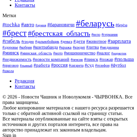
Контакты
Метки
#беларусь
#авто
#tochka
#барановичи
#берёза
#армия
#брест
#брестская_область
#вело
#германия
#зарплата
#гибель
#дети
#животное
#гродно
#дальнобойщик
#деньга
#контрабанда
#литва
#кража
#кредит
#медицина
#здоровье
#кобрин
#минск
#мошенничество
#налог
#минская_область
#мото
#наркотик
#польша
#пинск
#пожар
#недвижимость
#новости компаний
#пенсия
#россия
#работа
#суд
#футбол
#приговор
#сигарета
#телефон
#пьяный
#школа
Редакция
Контакты
© 2026 - Новости Чашник и Новолукомля - ЧЫРВОНКА. Все
права защищены.
Любое копирование материалов с нашего ресурса разрешается
только с обратной активной ссылкой на страницу статьи.
Все материалы опубликованные на сайте взяты с открытых
источников и других порталов интернета, все права на
авторство принадлежат их законным владельцам.
Sign in