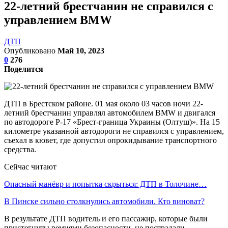
22-летний брестчанин не справился с
управлением BMW
ДТП
Опубликовано
Май 10, 2023
0
276
Поделится
ДТП в Брестском районе.
01 мая около 03 часов ночи 22-
летний брестчанин управлял автомобилем BMW и двигался
по автодороге Р-17 «Брест-граница Украины (Олтуш)». На 15
километре указанной автодороги не справился с управлением,
съехал в кювет, где допустил опрокидывание транспортного
средства.
Сейчас читают
Опасный манёвр и попытка скрыться: ДТП в Толочине…
В Пинске сильно столкнулись автомобили. Кто виноват?
В результате ДТП водитель и его пассажир, которые были
пристегнуты ремнями безопасности, не пострадали.