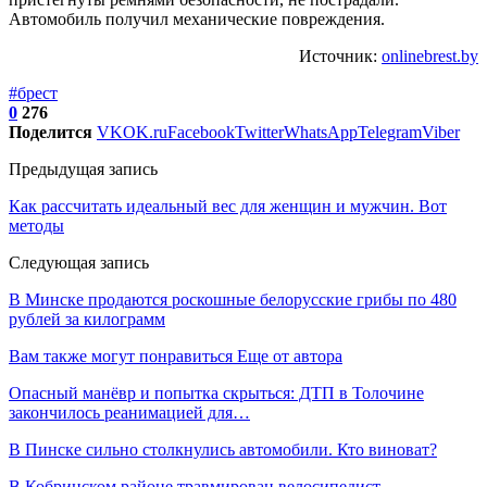
Автомобиль получил механические повреждения.
Источник:
onlinebrest.by
#брест
0
276
Поделится
VK
OK.ru
Facebook
Twitter
WhatsApp
Telegram
Viber
Предыдущая запись
Как рассчитать идеальный вес для женщин и мужчин. Вот
методы
Следующая запись
В Минске продаются роскошные белорусские грибы по 480
рублей за килограмм
Вам также могут понравиться
Еще от автора
Опасный манёвр и попытка скрыться: ДТП в Толочине
закончилось реанимацией для…
В Пинске сильно столкнулись автомобили. Кто виноват?
В Кобринском районе травмирован велосипедист