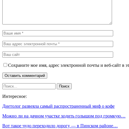
Сохраните мое имя, адрес электронной почты и веб-сайт в э
Интересное:
Диетолог развеяла самый распространенный миф о кофе
Можно ли на дачном участке ходить голышом под громкую…
Вот такое чудо переходило дорогу — в Пинском районе…