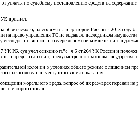
да от уплаты по судебному постановлению средств на содержани
4 УК признал.
ца обвиняемого, на его имя на территории России в 2018 году б
ти на право управления ТС не выдавал, наследником имущества с
уду исследовать вопрос о размере денежной компенсации подлеж
7 УК РБ, суд учел санкцию п."а" ч.6 ст.264 УК России и положен
хнего предела санкции, предусмотренной законом государства, 
равительной колонии в условиях общего режима с лишением прав
ского алкоголизма по месту отбывания наказания.
змещении морального вреда, вопрос об их размерах передан на 
ован и опротестован.