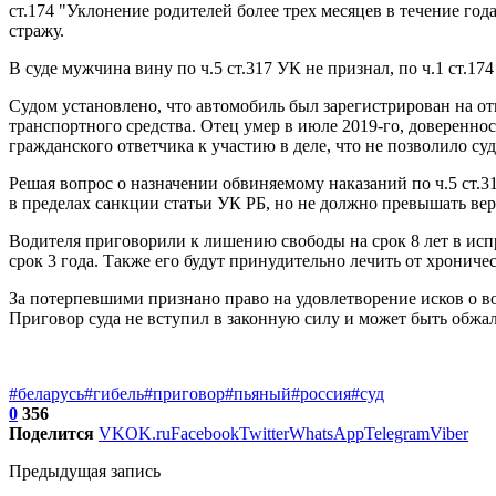
ст.174 "Уклонение родителей более трех месяцев в течение го
стражу.
В суде мужчина вину по ч.5 ст.317 УК не признал, по ч.1 ст.17
Судом установлено, что автомобиль был зарегистрирован на от
транспортного средства. Отец умер в июле 2019-го, довереннос
гражданского ответчика к участию в деле, что не позволило с
Решая вопрос о назначении обвиняемому наказаний по ч.5 ст.31
в пределах санкции статьи УК РБ, но не должно превышать вер
Водителя приговорили к лишению свободы на срок 8 лет в исп
срок 3 года. Также его будут принудительно лечить от хрониче
За потерпевшими признано право на удовлетворение исков о во
Приговор суда не вступил в законную силу и может быть обжал
#беларусь
#гибель
#приговор
#пьяный
#россия
#суд
0
356
Поделится
VK
OK.ru
Facebook
Twitter
WhatsApp
Telegram
Viber
Предыдущая запись