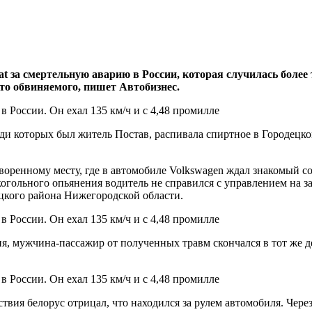
 за смертельную аварию в России, которая случилась более т
то обвиняемого, пишет Автобизнес.
еди которых был житель Постав, распивала спиртное в Городецк
оренному месту, где в автомобиле Volkswagen ждал знакомый со
огольного опьянения водитель не справился с управлением на за
ецкого района Нижегородской области.
я, мужчина-пассажир от полученных травм скончался в тот же д
твия белорус отрицал, что находился за рулем автомобиля. Через