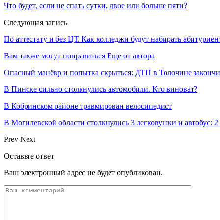
Что будет, если не спать сутки, двое или больше пяти?
Следующая запись
По аттестату и без ЦТ. Как колледжи будут набирать абитуриен
Вам также могут понравиться
Еще от автора
Опасный манёвр и попытка скрыться: ДТП в Толочине законч
В Пинске сильно столкнулись автомобили. Кто виноват?
В Кобринском районе травмирован велосипедист
В Могилевской области столкнулись 3 легковушки и автобус: 2
Prev
Next
Оставьте ответ
Ваш электронный адрес не будет опубликован.