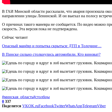
В ГАИ Минской области рассказали, что авария произошла окол
направлении улицы Ленинской. И он выехал на полосу встречно
О причинах такого маневра не сообщается. По видео можно пре
скорость. Эта версия пока не подтверждена.
Сейчас читают
Опасный манёвр и попытка скрыться: ДТП в Толочине…
В Пинске сильно столкнулись автомобили. Кто виноват?
#минская_область
#столбцы
0
337
Поделится
VK
OK.ru
Facebook
Twitter
WhatsApp
Telegram
Viber