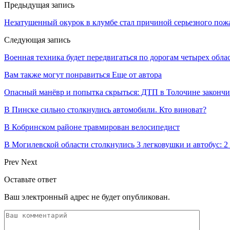
Предыдущая запись
Незатушенный окурок в клумбе стал причиной серьезного пожа
Следующая запись
Военная техника будет передвигаться по дорогам четырех обла
Вам также могут понравиться
Еще от автора
Опасный манёвр и попытка скрыться: ДТП в Толочине законч
В Пинске сильно столкнулись автомобили. Кто виноват?
В Кобринском районе травмирован велосипедист
В Могилевской области столкнулись 3 легковушки и автобус: 2
Prev
Next
Оставьте ответ
Ваш электронный адрес не будет опубликован.