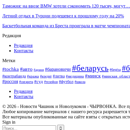
Таможня: на ввозе BMW хотели сэкономить 120 тысяч, могут…
Летний отдых в Турции подешевел к прошлому году на 20%
Баскетбольная команда из Бреста проиграла в матче чемпиона
Редакция
Редакция
Контакты
Метки
#беларусь
#б
#авто
#tochka
#барановичи
#берёза
#армия
#минск
#контрабанда
#литва
#кража
#минская_облас
#кредит
#медицина
#россия
#суд
#футбол
#сигарета
#телефон
#школа
Редакция
Контакты
© 2026 - Новости Чашник и Новолукомля - ЧЫРВОНКА. Все п
Любое копирование материалов с нашего ресурса разрешается т
Все материалы опубликованные на сайте взяты с открытых исто
Sign in