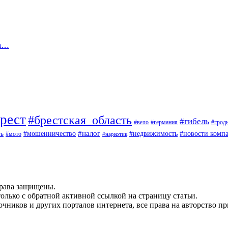
та…
рест
#брестская_область
#гибель
#вело
#германия
#грод
#мошенничество
#налог
ть
#недвижимость
#новости комп
#мото
#наркотик
рава защищены.
олько с обратной активной ссылкой на страницу статьи.
чников и других порталов интернета, все права на авторство п