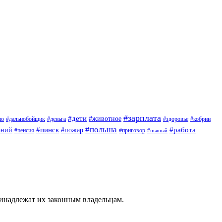
#зарплата
#дети
#животное
но
#дальнобойщик
#деньга
#здоровье
#кобрин
#польша
#пинск
#пожар
#работа
аний
#приговор
#пенсия
#пьяный
ринадлежат их законным владельцам.