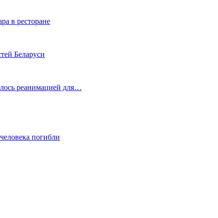
ра в ресторане
стей Беларуси
илось реанимацией для…
 человека погибли