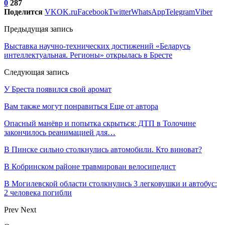
0
287
Поделится
VK
OK.ru
Facebook
Twitter
WhatsApp
Telegram
Viber
Предыдущая запись
Выставка научно-технических достижений «Беларусь
интеллектуальная. Регионы» открылась в Бресте
Следующая запись
У Бреста появился свой аромат
Вам также могут понравиться
Еще от автора
Опасный манёвр и попытка скрыться: ДТП в Толочине
закончилось реанимацией для…
В Пинске сильно столкнулись автомобили. Кто виноват?
В Кобринском районе травмирован велосипедист
В Могилевской области столкнулись 3 легковушки и автобус:
2 человека погибли
Prev
Next