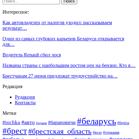
Интересное:
Как автовладелец от налогов уходил: рассказываем
результат…
Один из самых глубоких карьеров Беларуси открывается
для…
Водитель Renault сбил лося
Названы страны с наибольшим ростом цен на бензин. Кто в…
Брестчанам 27 июня предложат трудоустройство на…
Редакция
Редакция
Контакты
Метки
#беларусь
#авто
#tochka
#барановичи
#берёза
#армия
#брест
#брестская_область
#вело
#германия
#зарплата