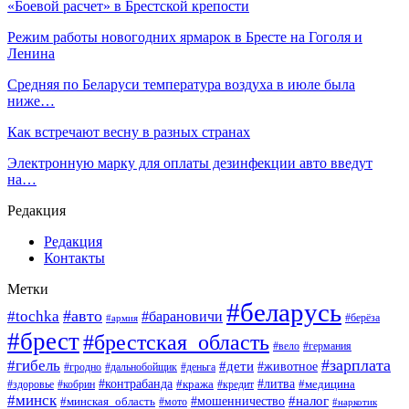
«Боевой расчет» в Брестской крепости
Режим работы новогодних ярмарок в Бресте на Гоголя и
Ленина
Средняя по Беларуси температура воздуха в июле была
ниже…
Как встречают весну в разных странах
Электронную марку для оплаты дезинфекции авто введут
на…
Редакция
Редакция
Контакты
Метки
#беларусь
#авто
#tochka
#барановичи
#берёза
#армия
#брест
#брестская_область
#вело
#германия
#зарплата
#гибель
#дети
#животное
#гродно
#дальнобойщик
#деньга
#контрабанда
#литва
#кража
#кредит
#медицина
#здоровье
#кобрин
#минск
#мошенничество
#налог
#минская_область
#мото
#наркотик