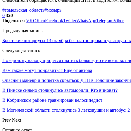
Следователи обращаются к очевидцам ДТП, к водителям, обла
#гомельская_область
#мозырь
0
320
Поделится
VK
OK.ru
Facebook
Twitter
WhatsApp
Telegram
Viber
Предыдущая запись
Брестские нотариусы 13 октября бесплатно проконсультируют
Следующая запись
По единому налогу придется платить больше, но не всем: вот н
Вам также могут понравиться
Еще от автора
Опасный манёвр и попытка скрыться: ДТП в Толочине законч
В Пинске сильно столкнулись автомобили. Кто виноват?
В Кобринском районе травмирован велосипедист
В Могилевской области столкнулись 3 легковушки и автобус: 2
Prev
Next
Оставьте ответ