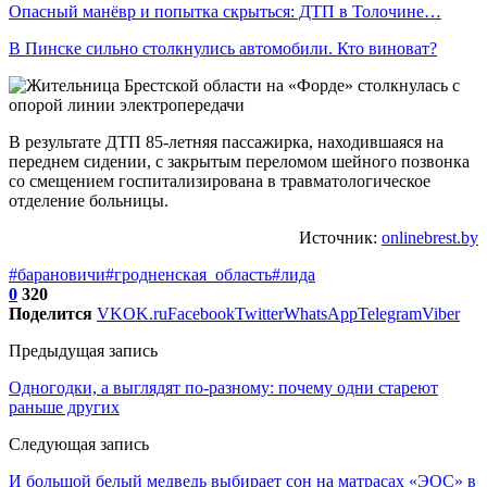
Опасный манёвр и попытка скрыться: ДТП в Толочине…
В Пинске сильно столкнулись автомобили. Кто виноват?
В результате ДТП 85-летняя пассажирка, находившаяся на
переднем сидении, с закрытым переломом шейного позвонка
со смещением госпитализирована в травматологическое
отделение больницы.
Источник:
onlinebrest.by
#барановичи
#гродненская_область
#лида
0
320
Поделится
VK
OK.ru
Facebook
Twitter
WhatsApp
Telegram
Viber
Предыдущая запись
Одногодки, а выглядят по-разному: почему одни стареют
раньше других
Следующая запись
И большой белый медведь выбирает сон на матрасах «ЭОС» в