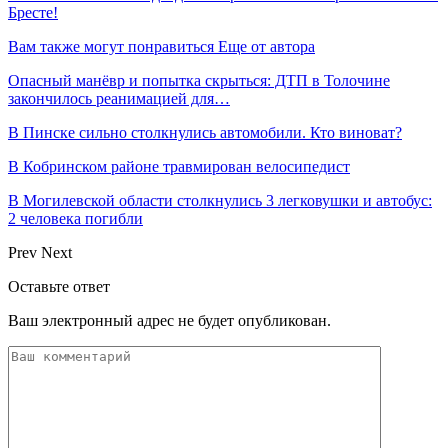
Бресте!
Вам также могут понравиться
Еще от автора
Опасный манёвр и попытка скрыться: ДТП в Толочине
закончилось реанимацией для…
В Пинске сильно столкнулись автомобили. Кто виноват?
В Кобринском районе травмирован велосипедист
В Могилевской области столкнулись 3 легковушки и автобус:
2 человека погибли
Prev
Next
Оставьте ответ
Ваш электронный адрес не будет опубликован.