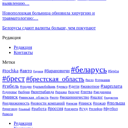
выявлению…
Новополоцкая больница обновила хирургию и
травматологию:…
Белорусы сдают валюты больше, чем покупают
Редакция
Редакция
Контакты
Метки
#беларусь
#авто
#tochka
#барановичи
#берёза
#армия
#брест
#брестская_область
#вело
#германия
#зарплата
#гибель
#дети
#животное
#гродно
#дальнобойщик
#деньга
#контрабанда
#литва
#кража
#кредит
#медицина
#здоровье
#кобрин
#минск
#мошенничество
#налог
#минская_область
#мото
#наркотик
#польша
#пинск
#пожар
#недвижимость
#новости компаний
#пенсия
#россия
#работа
#суд
#футбол
#приговор
#сигарета
#телефон
#пьяный
#школа
Редакция