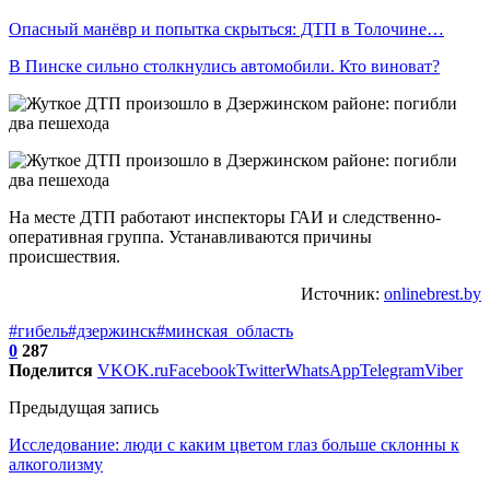
Опасный манёвр и попытка скрыться: ДТП в Толочине…
В Пинске сильно столкнулись автомобили. Кто виноват?
На месте ДТП работают инспекторы ГАИ и следственно-
оперативная группа. Устанавливаются причины
происшествия.
Источник:
onlinebrest.by
#гибель
#дзержинск
#минская_область
0
287
Поделится
VK
OK.ru
Facebook
Twitter
WhatsApp
Telegram
Viber
Предыдущая запись
Исследование: люди с каким цветом глаз больше склонны к
алкоголизму