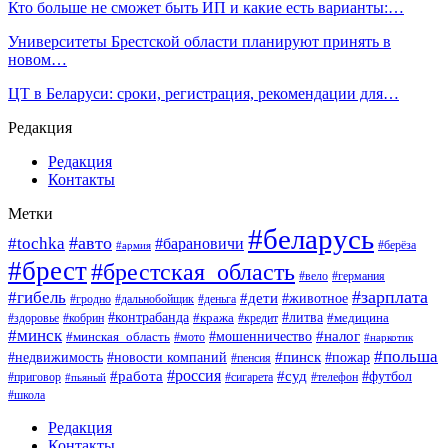
Кто больше не сможет быть ИП и какие есть варианты:…
Университеты Брестской области планируют принять в
новом…
ЦТ в Беларуси: сроки, регистрация, рекомендации для…
Редакция
Редакция
Контакты
Метки
#беларусь
#авто
#tochka
#барановичи
#берёза
#армия
#брест
#брестская_область
#вело
#германия
#зарплата
#гибель
#дети
#животное
#гродно
#дальнобойщик
#деньга
#контрабанда
#литва
#кража
#кредит
#медицина
#здоровье
#кобрин
#минск
#мошенничество
#налог
#минская_область
#мото
#наркотик
#польша
#пинск
#пожар
#недвижимость
#новости компаний
#пенсия
#россия
#работа
#суд
#футбол
#приговор
#сигарета
#телефон
#пьяный
#школа
Редакция
Контакты