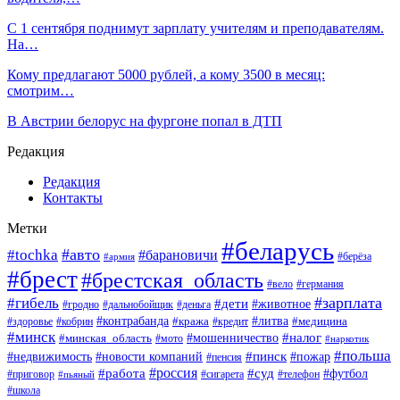
С 1 сентября поднимут зарплату учителям и преподавателям.
На…
Кому предлагают 5000 рублей, а кому 3500 в месяц:
смотрим…
В Австрии белорус на фургоне попал в ДТП
Редакция
Редакция
Контакты
Метки
#беларусь
#авто
#tochka
#барановичи
#берёза
#армия
#брест
#брестская_область
#вело
#германия
#зарплата
#гибель
#дети
#животное
#гродно
#дальнобойщик
#деньга
#контрабанда
#литва
#кража
#кредит
#медицина
#здоровье
#кобрин
#минск
#мошенничество
#налог
#минская_область
#мото
#наркотик
#польша
#пинск
#пожар
#недвижимость
#новости компаний
#пенсия
#россия
#работа
#суд
#футбол
#приговор
#сигарета
#телефон
#пьяный
#школа