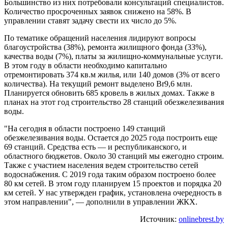
Большинство из них потребовали консультаций специалистов.
Количество просроченных заявок снижено на 58%. В
управлении ставят задачу свести их число до 5%.
По тематике обращений населения лидируют вопросы
благоустройства (38%), ремонта жилищного фонда (33%),
качества воды (7%), платы за жилищно-коммунальные услуги.
В этом году в области необходимо капитально
отремонтировать 374 кв.м жилья, или 140 домов (3% от всего
количества). На текущий ремонт выделено Br9,6 млн.
Планируется обновить 685 кровель в жилых домах. Также в
планах на этот год строительство 28 станций обезжелезивания
воды.
"На сегодня в области построено 149 станций
обезжелезивания воды. Остается до 2025 года построить еще
69 станций. Средства есть — и республиканского, и
областного бюджетов. Около 30 станций мы ежегодно строим.
Также с участием населения ведем строительство сетей
водоснабжения. С 2019 года таким образом построено более
80 км сетей. В этом году планируем 15 проектов и порядка 20
км сетей. У нас утвержден график, установлена очередность в
этом направлении", — дополнили в управлении ЖКХ.
Источник:
onlinebrest.by