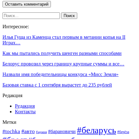
Интересное:
Илья Гуща из Каменца стал первым в метании копья на II
Играх…
Как мы пытались получить шенген разными способами
Белорус провозил через границу крупные суммы и все…
Назвали имя победительницы конкурса «Мисс Земля»
Базовая ставка с 1 сентября вырастет до 235 рублей
Редакция
Редакция
Контакты
Метки
#беларусь
#авто
#tochka
#барановичи
#берёза
#армия