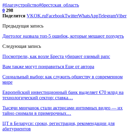
#благоустройство
#брестская_область
0
298
Поделится
VK
OK.ru
Facebook
Twitter
WhatsApp
Telegram
Viber
Предыдущая запись
Диетолог назвала топ-5 ошибок, которые мешают похудеть
Следующая запись
Посмотрели, как возле Бреста убирают озимый рапс
Вам также могут понравиться
Еще от автора
Социальный выбор: как служить обществу в современном
мире
Европейский инвестиционный банк выделяет €70 млрд на
технологический сектор: ставка…
Тысячи минчанок стали актрисами интимных видео — их
тайно снимали в примерочных…
ЦТ в Беларуси: сроки, регистрация, рекомендации для
абитуриентов