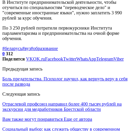
В Институте предпринимательской деятельности, чтобы
отучиться по специальностям "переводческое дело" и
"современные иностранные языки", нужно заплатить 3 990
рублей за курс обучения.
По 3 250 рублей потратили первокурсники Института
парламентаризма и предпринимательства на очной форме
обучения.
#беларусь
#вуз
#образование
0
312
Поделится
VK
OK.ru
Facebook
Twitter
WhatsApp
Telegram
Viber
Предыдущая запись
Боль предательства. Психолог научил, как вернуть веру в себя
после развода
Следующая запись
Отраслевой профсоюз направил более 400 тысяч рублей на
экскурсии для медработников Брестской области
Вам также могут понравиться
Еще от автора
Социальный выбор: как служить обществу в современном