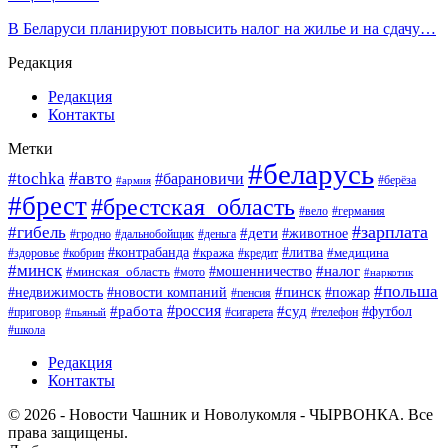
В Беларуси планируют повысить налог на жилье и на сдачу…
Редакция
Редакция
Контакты
Метки
#беларусь
#авто
#tochka
#барановичи
#берёза
#армия
#брест
#брестская_область
#вело
#германия
#зарплата
#гибель
#дети
#животное
#гродно
#дальнобойщик
#деньга
#контрабанда
#литва
#кража
#кредит
#медицина
#здоровье
#кобрин
#минск
#мошенничество
#налог
#минская_область
#мото
#наркотик
#польша
#пинск
#пожар
#недвижимость
#новости компаний
#пенсия
#россия
#работа
#суд
#футбол
#приговор
#сигарета
#телефон
#пьяный
#школа
Редакция
Контакты
© 2026 - Новости Чашник и Новолукомля - ЧЫРВОНКА. Все
права защищены.