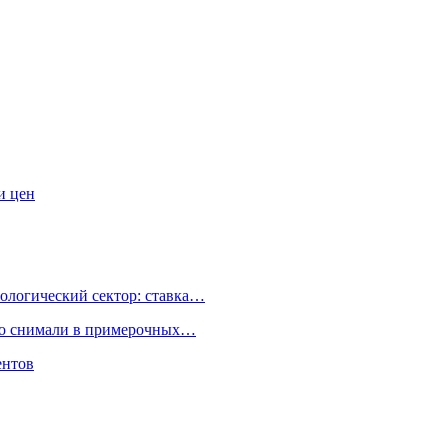
и цен
ологический сектор: ставка…
но снимали в примерочных…
ентов