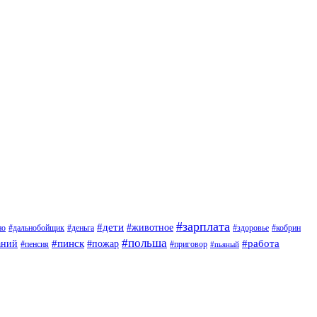
#зарплата
#дети
#животное
но
#дальнобойщик
#деньга
#здоровье
#кобрин
#польша
#пинск
#пожар
#работа
аний
#приговор
#пенсия
#пьяный