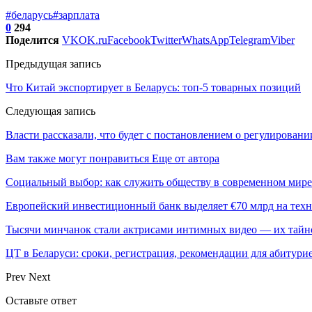
#беларусь
#зарплата
0
294
Поделится
VK
OK.ru
Facebook
Twitter
WhatsApp
Telegram
Viber
Предыдущая запись
Что Китай экспортирует в Беларусь: топ-5 товарных позиций
Следующая запись
Власти рассказали, что будет с постановлением о регулировани
Вам также могут понравиться
Еще от автора
Социальный выбор: как служить обществу в современном мире
Европейский инвестиционный банк выделяет €70 млрд на техн
Тысячи минчанок стали актрисами интимных видео — их тай
ЦТ в Беларуси: сроки, регистрация, рекомендации для абитури
Prev
Next
Оставьте ответ