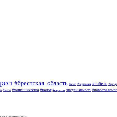
рест
#брестская_область
#гибель
#вело
#германия
#грод
#мошенничество
#налог
ть
#недвижимость
#новости комп
#мото
#наркотик