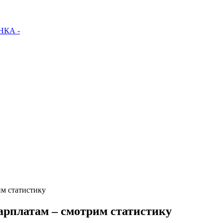
КА -
им статистику
арплатам – смотрим статистику