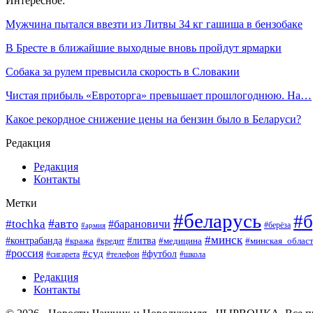
Интересное:
Мужчина пытался ввезти из Литвы 34 кг гашиша в бензобаке
В Бресте в ближайшие выходные вновь пройдут ярмарки
Собака за рулем превысила скорость в Словакии
Чистая прибыль «Евроторга» превышает прошлогоднюю. На…
Какое рекордное снижение цены на бензин было в Беларуси?
Редакция
Редакция
Контакты
Метки
#беларусь
#б
#авто
#tochka
#барановичи
#берёза
#армия
#минск
#контрабанда
#литва
#кража
#минская_облас
#кредит
#медицина
#россия
#суд
#футбол
#сигарета
#телефон
#школа
Редакция
Контакты