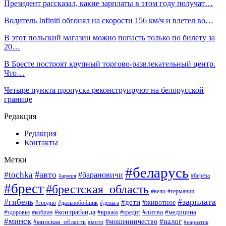
Президент рассказал, какие зарплаты в этом году получат…
Водитель Infiniti обгонял на скорости 156 км/ч и влетел во…
В этот польский магазин можно попасть только по билету за
20…
В Бресте построят крупный торгово-развлекательный центр.
Что…
Четыре пункта пропуска реконструируют на белорусской
границе
Редакция
Редакция
Контакты
Метки
#беларусь
#авто
#tochka
#барановичи
#берёза
#армия
#брест
#брестская_область
#вело
#германия
#зарплата
#гибель
#дети
#животное
#гродно
#дальнобойщик
#деньга
#контрабанда
#литва
#кража
#кредит
#медицина
#здоровье
#кобрин
#минск
#мошенничество
#налог
#минская_область
#мото
#наркотик