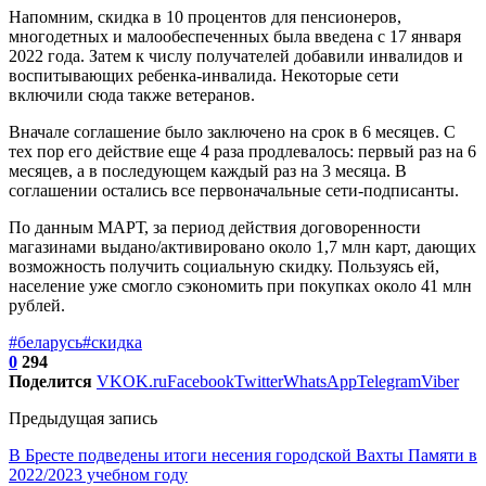
Напомним, скидка в 10 процентов для пенсионеров,
многодетных и малообеспеченных была введена с 17 января
2022 года. Затем к числу получателей добавили инвалидов и
воспитывающих ребенка-инвалида. Некоторые сети
включили сюда также ветеранов.
Вначале соглашение было заключено на срок в 6 месяцев. С
тех пор его действие еще 4 раза продлевалось: первый раз на 6
месяцев, а в последующем каждый раз на 3 месяца. В
соглашении остались все первоначальные сети-подписанты.
По данным МАРТ, за период действия договоренности
магазинами выдано/активировано около 1,7 млн карт, дающих
возможность получить социальную скидку. Пользуясь ей,
население уже смогло сэкономить при покупках около 41 млн
рублей.
#беларусь
#скидка
0
294
Поделится
VK
OK.ru
Facebook
Twitter
WhatsApp
Telegram
Viber
Предыдущая запись
В Бресте подведены итоги несения городской Вахты Памяти в
2022/2023 учебном году