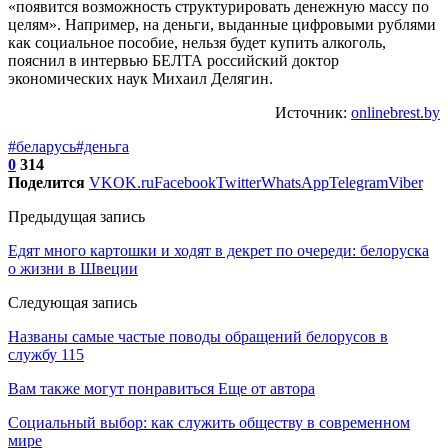
«появится возможность структурировать денежную массу по
целям». Например, на деньги, выданные цифровыми рублями
как социальное пособие, нельзя будет купить алкоголь,
пояснил в интервью БЕЛТА российский доктор
экономических наук Михаил Делягин.
Источник:
onlinebrest.by
#беларусь
#деньга
0
314
Поделится
VK
OK.ru
Facebook
Twitter
WhatsApp
Telegram
Viber
Предыдущая запись
Едят много картошки и ходят в декрет по очереди: белоруска
о жизни в Швеции
Следующая запись
Названы самые частые поводы обращений белорусов в
службу 115
Вам также могут понравиться
Еще от автора
Социальный выбор: как служить обществу в современном
мире