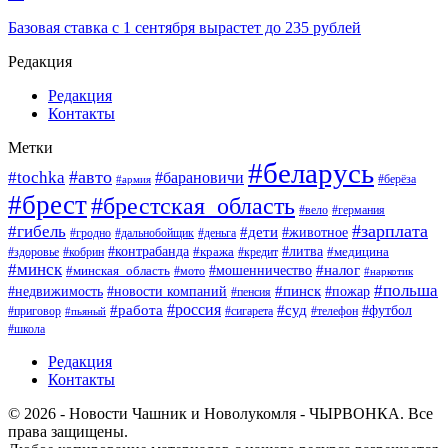
Базовая ставка с 1 сентября вырастет до 235 рублей
Редакция
Редакция
Контакты
Метки
#беларусь
#авто
#tochka
#барановичи
#берёза
#армия
#брест
#брестская_область
#вело
#германия
#зарплата
#гибель
#дети
#животное
#гродно
#дальнобойщик
#деньга
#контрабанда
#литва
#кража
#кредит
#медицина
#здоровье
#кобрин
#минск
#мошенничество
#налог
#минская_область
#мото
#наркотик
#польша
#пинск
#пожар
#недвижимость
#новости компаний
#пенсия
#россия
#работа
#суд
#футбол
#приговор
#сигарета
#телефон
#пьяный
#школа
Редакция
Контакты
© 2026 - Новости Чашник и Новолукомля - ЧЫРВОНКА. Все
права защищены.