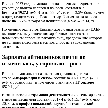
В июне 2023 года номинальная начисленная средняя зарплата
(то есть до вычета налогов и взносов) составила в
Беларуси
1927,1 руб
. Это на 66 руб., или на 3,5% больше, чем
в предыдущем месяце. Реальная заработная плата выросла в
июне
на 15,2%
в годовом исчислении (в мае – на 14,2%).
По мнению экспертов Евразийского банка развития (ЕАБР),
высокие темпы увеличения заработных плат связаны с
повышением спроса на рабочую силу, предложение которой
не успевает подстраиваться под спрос из-за сокращения
занятости.
Зарплата айтишников почти не
изменилась, у горняков – рост
В июне номинальная начисленная средняя зарплата в
сфере
«Информация и связь»
составила 4971,1 руб. (-63,6
руб. к уровню мая), в том числе у занятых в
IT-секторе
–
6529,1 руб.
В
финансовой и страховой деятельности
уровень заработков
в первый месяц лета составил 2817,4 руб. (-15,7 руб. к маю
2023 г.), в
профессиональной, научной и технической
деятельности
– 2458,1руб. (+162,9 руб.).