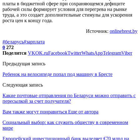
платы в бюджетной сфере при сохраняющемся дефиците
рабочей силы формирует условия для перегрева на рынке
труда, а это создает дополнительные стимулы для ускорения
роста цен к концу года.
Источник:
onlinebrest.by
#беларусь
#зарплата
0
272
Поделится
VK
OK.ru
Facebook
Twitter
WhatsApp
Telegram
Viber
Предыдущая запись
Ребенок на велосипеде попал под машину в Бресте
Следующая запись
Какие почтовые отправления по Беларуси можно отправить с
пересылкой за счет получателя?
Вам также могут понравиться
Еще от автора
Социальный выбор: как служить обществу в современном
мире
Европейский инвестиционный банк выделяет €70 млрд на