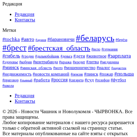
Редакция
Редакция
Контакты
Метки
#беларусь
#авто
#tochka
#барановичи
#берёза
#армия
#брест
#брестская_область
#вело
#германия
#зарплата
#гибель
#дети
#животное
#гродно
#дальнобойщик
#деньга
#контрабанда
#литва
#кража
#кредит
#медицина
#здоровье
#кобрин
#минск
#мошенничество
#налог
#минская_область
#мото
#наркотик
#польша
#пинск
#пожар
#недвижимость
#новости компаний
#пенсия
#россия
#работа
#суд
#футбол
#приговор
#сигарета
#телефон
#пьяный
#школа
Редакция
Контакты
© 2026 - Новости Чашник и Новолукомля - ЧЫРВОНКА. Все
права защищены.
Любое копирование материалов с нашего ресурса разрешается
только с обратной активной ссылкой на страницу статьи.
Все материалы опубликованные на сайте взяты с открытых