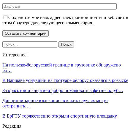
Сохраните мое имя, адрес электронной почты и веб-сайт в
этом браузере для следующего комментария.
Интересное:
На польско-белорусской границе в грузовике обнаружено
55…
В Варшаве уснувший на тротуаре белорус оказался в розыске
За красотой и энергией добро пожаловать в фитнес-клуб…
Дисциплинарное взыскание: в каких случаях могут
отстранить…
В БрГТУ торжественно открыли спортивную площадку
Редакция