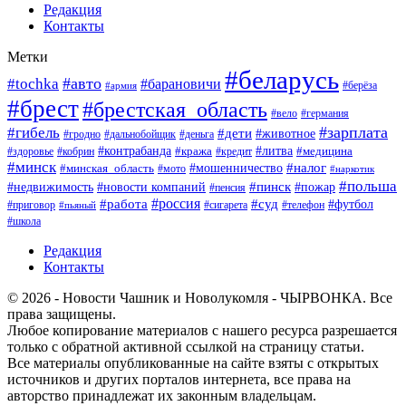
Редакция
Контакты
Метки
#беларусь
#авто
#tochka
#барановичи
#берёза
#армия
#брест
#брестская_область
#вело
#германия
#зарплата
#гибель
#дети
#животное
#гродно
#дальнобойщик
#деньга
#контрабанда
#литва
#кража
#кредит
#медицина
#здоровье
#кобрин
#минск
#мошенничество
#налог
#минская_область
#мото
#наркотик
#польша
#пинск
#пожар
#недвижимость
#новости компаний
#пенсия
#россия
#работа
#суд
#футбол
#приговор
#сигарета
#телефон
#пьяный
#школа
Редакция
Контакты
© 2026 - Новости Чашник и Новолукомля - ЧЫРВОНКА. Все
права защищены.
Любое копирование материалов с нашего ресурса разрешается
только с обратной активной ссылкой на страницу статьи.
Все материалы опубликованные на сайте взяты с открытых
источников и других порталов интернета, все права на
авторство принадлежат их законным владельцам.