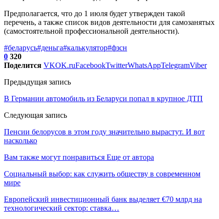
Предполагается, что до 1 июля будет утвержден такой
перечень, а также список видов деятельности для самозанятых
(самостоятельной профессиональной деятельности).
#беларусь
#деньга
#калькулятор
#фзсн
0
320
Поделится
VK
OK.ru
Facebook
Twitter
WhatsApp
Telegram
Viber
Предыдущая запись
В Германии автомобиль из Беларуси попал в крупное ДТП
Следующая запись
Пенсии белорусов в этом году значительно вырастут. И вот
насколько
Вам также могут понравиться
Еще от автора
Социальный выбор: как служить обществу в современном
мире
Европейский инвестиционный банк выделяет €70 млрд на
технологический сектор: ставка…