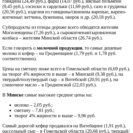
говядина (24,49 руб.), фарш (14,07 руб.), мясные пельмени
(9,45 руб.), сосиски и сардельки (11,69 руб.), сало и грудинка
(20,56 руб.), изделия из говядины/свинины вареные, варено-
копченые: ветчина, буженина, окорок и др. (20,18 руб.).
Субпродукты из птицы дороже всего обходятся жителям
Могилевщины (7,26 руб.), а сырокопченая/сыровяленая
колбаса – жителям Минской области (26,74 руб.).
Если говорить о
молочной продукции
, то самые дешевые
молоко и кефир – на Гродненщине (1,79 руб. и 1,78 руб.
соответственно).
Цены на сметану ниже всего в Гомельской области (6,69 руб.),
на творог 4% жирности и выше – в Минской (9,38 руб.), на
твердый/полутвердый сыр – в Витебской (20,91 руб.), на
сливочное масло – в Гродненской (22,03 руб.).
В
Минске
самые высокие средние цены на:
молоко – 2,05 руб.;
сметану – 7,81 руб.;
творог 4% жирности и выше – 9,96 руб.
Самый дорогой кефир продавался на Витебщине (1,91 руб.),
рассольный сыр – в Гомельской области (20,68 руб.), твердый/