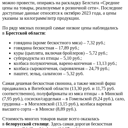
можно провести, опираясь на раскладку Белстата «Средние
цены на товары, реализуемые в розничной сети». Последние
доступные данные относятся к октябрю 2023 года, а цены
указаны за килограмм/литр продукции.
По ряду мясных позиций самые низкие цены наблюдались
в
Брестской области
:
говядина (кроме бескостного мяса) – 7,32 руб.;
говядина бескостная – 17,89 руб.;
куры (цыплята, включая бройлеров) – 5,72 руб.;
субпродукты из птицы – 5,10 руб.;
колбаса полукопченая, варено-копченая – 13,13 руб.;
колбаса сырокопченая, сыровяленая – 24,79 руб.;
паштет, зельц, сальтисон – 5,32 руб.
Самая дешевая бескостная свинина, а также мясной фарш
продавались в Витебской области (13,30 руб. и 11,75 руб.
соответственно), полуфабрикаты из мяса птицы – в Минской
(7,95 руб.), сосиски/сардельки – в Гомельской (9,24 руб.), сало,
грудинка – в Могилевской (13,15 руб.), колбаса вареная
высшего сорта – в Минске (8,89 руб.).
Стоимость многих товаров выше всего оказалась
в
белорусской столице
. Здесь самая дорогая бескостная