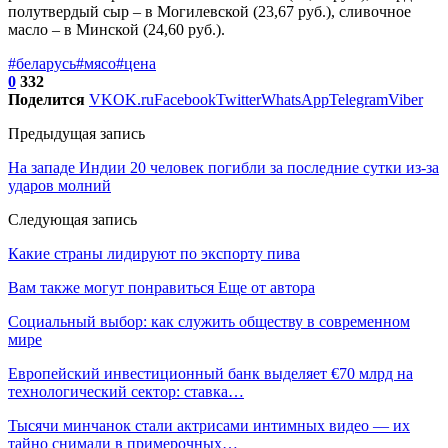
полутвердый сыр – в Могилевской (23,67 руб.), сливочное
масло – в Минской (24,60 руб.).
#беларусь
#мясо
#цена
0
332
Поделится
VK
OK.ru
Facebook
Twitter
WhatsApp
Telegram
Viber
Предыдущая запись
На западе Индии 20 человек погибли за последние сутки из-за
ударов молний
Следующая запись
Какие страны лидируют по экспорту пива
Вам также могут понравиться
Еще от автора
Социальный выбор: как служить обществу в современном
мире
Европейский инвестиционный банк выделяет €70 млрд на
технологический сектор: ставка…
Тысячи минчанок стали актрисами интимных видео — их
тайно снимали в примерочных…