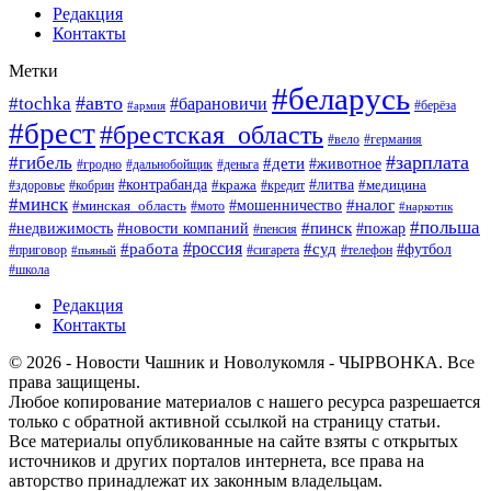
Редакция
Контакты
Метки
#беларусь
#авто
#tochka
#барановичи
#берёза
#армия
#брест
#брестская_область
#вело
#германия
#зарплата
#гибель
#дети
#животное
#гродно
#дальнобойщик
#деньга
#контрабанда
#литва
#кража
#кредит
#медицина
#здоровье
#кобрин
#минск
#мошенничество
#налог
#минская_область
#мото
#наркотик
#польша
#пинск
#пожар
#недвижимость
#новости компаний
#пенсия
#россия
#работа
#суд
#футбол
#приговор
#сигарета
#телефон
#пьяный
#школа
Редакция
Контакты
© 2026 - Новости Чашник и Новолукомля - ЧЫРВОНКА. Все
права защищены.
Любое копирование материалов с нашего ресурса разрешается
только с обратной активной ссылкой на страницу статьи.
Все материалы опубликованные на сайте взяты с открытых
источников и других порталов интернета, все права на
авторство принадлежат их законным владельцам.