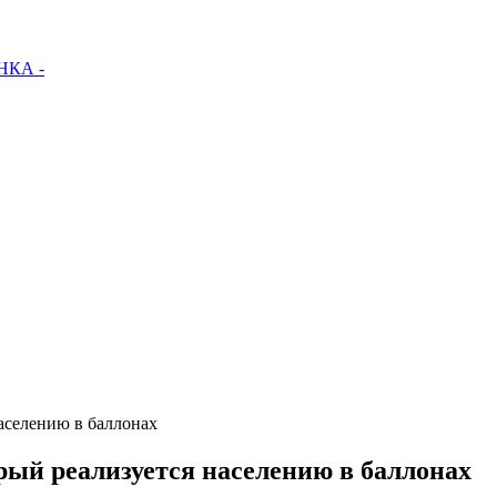
КА -
населению в баллонах
орый реализуется населению в баллонах