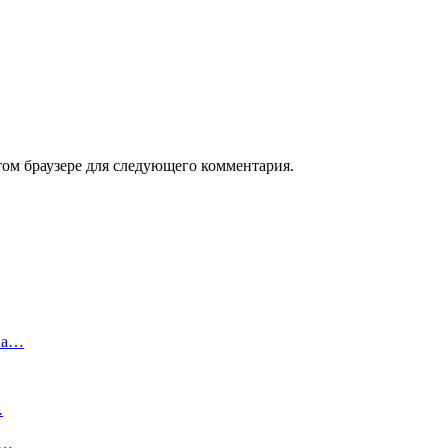
том браузере для следующего комментария.
 на…
…
м…