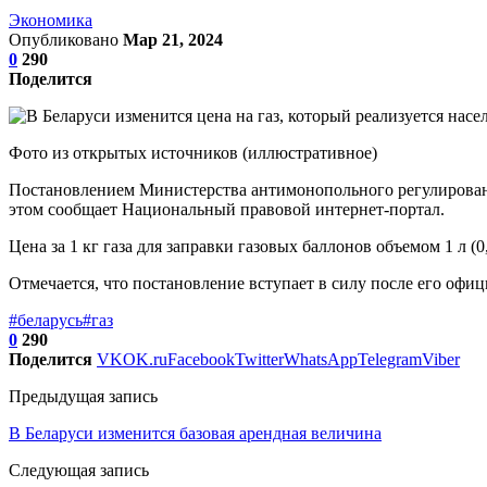
Экономика
Опубликовано
Мар 21, 2024
0
290
Поделится
Фото из открытых источников (иллюстративное)
Постановлением Министерства антимонопольного регулирования
этом сообщает Национальный правовой интернет-портал.
Цена за 1 кг газа для заправки газовых баллонов объемом 1 л (0,4 
Отмечается, что постановление вступает в силу после его офи
#беларусь
#газ
0
290
Поделится
VK
OK.ru
Facebook
Twitter
WhatsApp
Telegram
Viber
Предыдущая запись
В Беларуси изменится базовая арендная величина
Следующая запись