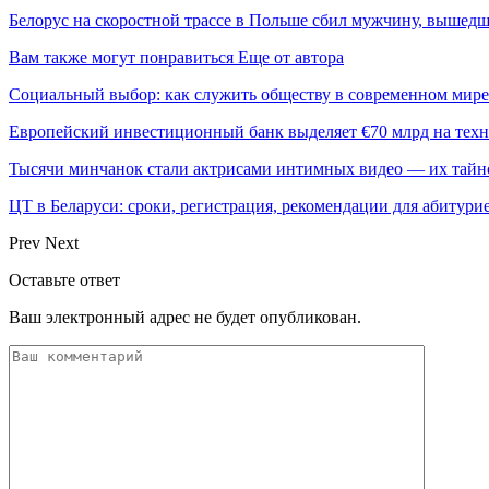
Белорус на скоростной трассе в Польше сбил мужчину, вышедше
Вам также могут понравиться
Еще от автора
Социальный выбор: как служить обществу в современном мире
Европейский инвестиционный банк выделяет €70 млрд на техн
Тысячи минчанок стали актрисами интимных видео — их тай
ЦТ в Беларуси: сроки, регистрация, рекомендации для абитури
Prev
Next
Оставьте ответ
Ваш электронный адрес не будет опубликован.