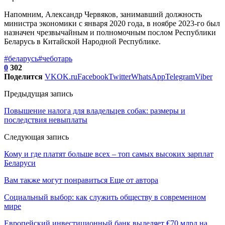
Напомним, Александр Червяков, занимавший должность
министра экономики с января 2020 года, в ноябре 2023-го был
назначен чрезвычайным и полномочным послом Республики
Беларусь в Китайской Народной Республике.
#беларусь
#чеботарь
0
302
Поделится
VK
OK.ru
Facebook
Twitter
WhatsApp
Telegram
Viber
Предыдущая запись
Повышение налога для владельцев собак: размеры и
последствия невыплаты
Следующая запись
Кому и где платят больше всех – топ самых высоких зарплат
Беларуси
Вам также могут понравиться
Еще от автора
Социальный выбор: как служить обществу в современном
мире
Европейский инвестиционный банк выделяет €70 млрд на