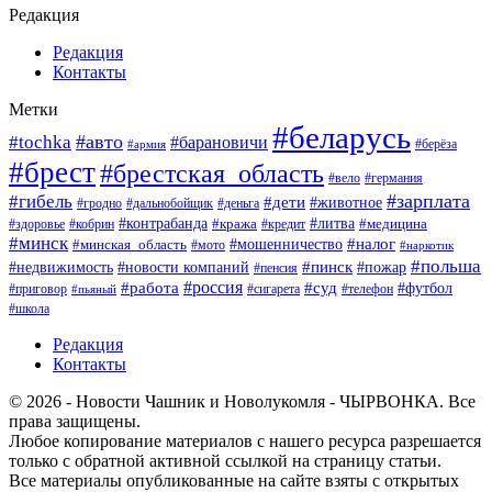
Редакция
Редакция
Контакты
Метки
#беларусь
#авто
#tochka
#барановичи
#берёза
#армия
#брест
#брестская_область
#вело
#германия
#зарплата
#гибель
#дети
#животное
#гродно
#дальнобойщик
#деньга
#контрабанда
#литва
#кража
#кредит
#медицина
#здоровье
#кобрин
#минск
#мошенничество
#налог
#минская_область
#мото
#наркотик
#польша
#пинск
#пожар
#недвижимость
#новости компаний
#пенсия
#россия
#работа
#суд
#футбол
#приговор
#сигарета
#телефон
#пьяный
#школа
Редакция
Контакты
© 2026 - Новости Чашник и Новолукомля - ЧЫРВОНКА. Все
права защищены.
Любое копирование материалов с нашего ресурса разрешается
только с обратной активной ссылкой на страницу статьи.
Все материалы опубликованные на сайте взяты с открытых