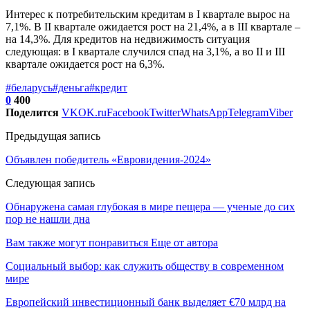
Интерес к потребительским кредитам в I квартале вырос на
7,1%. В II квартале ожидается рост на 21,4%, а в III квартале –
на 14,3%. Для кредитов на недвижимость ситуация
следующая: в I квартале случился спад на 3,1%, а во II и III
квартале ожидается рост на 6,3%.
#беларусь
#деньга
#кредит
0
400
Поделится
VK
OK.ru
Facebook
Twitter
WhatsApp
Telegram
Viber
Предыдущая запись
Объявлен победитель «Евровидения-2024»
Следующая запись
Обнаружена самая глубокая в мире пещера — ученые до сих
пор не нашли дна
Вам также могут понравиться
Еще от автора
Социальный выбор: как служить обществу в современном
мире
Европейский инвестиционный банк выделяет €70 млрд на