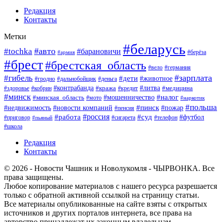
Редакция
Контакты
Метки
#беларусь
#авто
#tochka
#барановичи
#берёза
#армия
#брест
#брестская_область
#вело
#германия
#зарплата
#гибель
#дети
#животное
#гродно
#дальнобойщик
#деньга
#контрабанда
#литва
#кража
#кредит
#медицина
#здоровье
#кобрин
#минск
#мошенничество
#налог
#минская_область
#мото
#наркотик
#польша
#пинск
#пожар
#недвижимость
#новости компаний
#пенсия
#россия
#работа
#суд
#футбол
#приговор
#сигарета
#телефон
#пьяный
#школа
Редакция
Контакты
© 2026 - Новости Чашник и Новолукомля - ЧЫРВОНКА. Все
права защищены.
Любое копирование материалов с нашего ресурса разрешается
только с обратной активной ссылкой на страницу статьи.
Все материалы опубликованные на сайте взяты с открытых
источников и других порталов интернета, все права на
авторство принадлежат их законным владельцам.