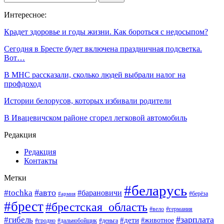
Интересное:
Крадет здоровье и годы жизни. Как бороться с недосыпом?
Сегодня в Бресте будет включена праздничная подсветка.
Вот…
В МНС рассказали, сколько людей выбрали налог на
профдоход
Истории белорусов, которых избивали родители
В Ивацевичском районе сгорел легковой автомобиль
Редакция
Редакция
Контакты
Метки
#беларусь
#авто
#tochka
#барановичи
#берёза
#армия
#брест
#брестская_область
#вело
#германия
#зарплата
#гибель
#дети
#животное
#гродно
#дальнобойщик
#деньга