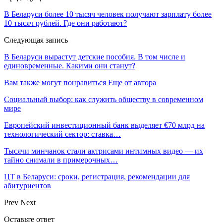
В Беларуси более 10 тысяч человек получают зарплату более
10 тысяч рублей. Где они работают?
Следующая запись
В Беларуси вырастут детские пособия. В том числе и
единовременные. Какими они станут?
Вам также могут понравиться
Еще от автора
Социальный выбор: как служить обществу в современном
мире
Европейский инвестиционный банк выделяет €70 млрд на
технологический сектор: ставка…
Тысячи минчанок стали актрисами интимных видео — их
тайно снимали в примерочных…
ЦТ в Беларуси: сроки, регистрация, рекомендации для
абитуриентов
Prev
Next
Оставьте ответ