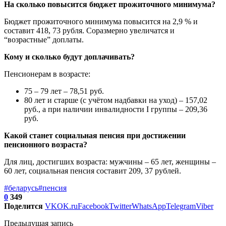
На сколько повысится бюджет прожиточного минимума?
Бюджет прожиточного минимума повысится на 2,9 % и
составит 418, 73 рубля. Соразмерно увеличатся и
“возрастные” доплаты.
Кому и сколько будут доплачивать?
Пенсионерам в возрасте:
75 – 79 лет – 78,51 руб.
80 лет и старше (с учётом надбавки на уход) – 157,02
руб., а при наличии инвалидности I группы – 209,36
руб.
Какой станет социальная пенсия при достижении
пенсионного возраста?
Для лиц, достигших возраста: мужчины – 65 лет, женщины –
60 лет, социальная пенсия составит 209, 37 рублей.
#беларусь
#пенсия
0
349
Поделится
VK
OK.ru
Facebook
Twitter
WhatsApp
Telegram
Viber
Предыдущая запись