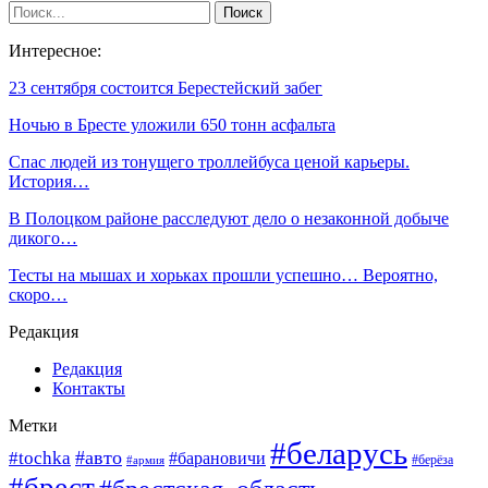
Интересное:
23 сентября состоится Берестейский забег
Ночью в Бресте уложили 650 тонн асфальта
Спас людей из тонущего троллейбуса ценой карьеры.
История…
В Полоцком районе расследуют дело о незаконной добыче
дикого…
Тесты на мышах и хорьках прошли успешно… Вероятно,
скоро…
Редакция
Редакция
Контакты
Метки
#беларусь
#авто
#tochka
#барановичи
#берёза
#армия