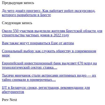
Предыдущая запись
До чего дошёл прогресс. Как работает робот-экскурсовод,
которого разработали в Бресте
Следующая запись
Около 550 участков выделили жителям Брестской области для
строительства частных домов в 2022 году
Вам также могут понравиться
Еще от автора
Социальный выбор: как служить обществу в современном
мире
Европейский инвестиционный банк выделяет €70 млрд на
технологический сектор: ставка…
Тысячи минчанок стали актрисами интимных видео — их
тайно снимали в примерочных…
ЦТ в Беларуси: сроки, регистрация, рекомендации для
абитуриентов
Prev
Next