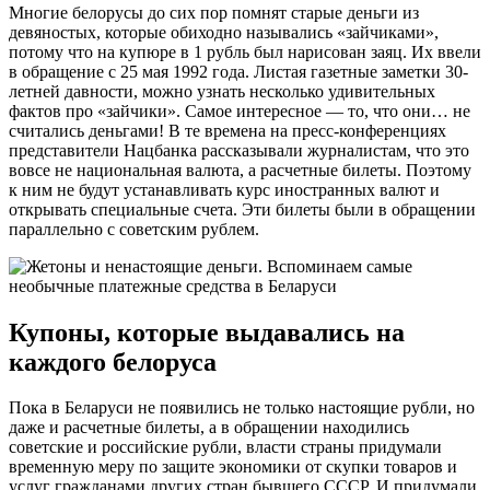
Многие белорусы до сих пор помнят старые деньги из
девяностых, которые обиходно назывались «зайчиками»,
потому что на купюре в 1 рубль был нарисован заяц. Их ввели
в обращение с 25 мая 1992 года. Листая газетные заметки 30-
летней давности, можно узнать несколько удивительных
фактов про «зайчики». Самое интересное — то, что они… не
считались деньгами! В те времена на пресс-конференциях
представители Нацбанка рассказывали журналистам, что это
вовсе не национальная валюта, а расчетные билеты. Поэтому
к ним не будут устанавливать курс иностранных валют и
открывать специальные счета. Эти билеты были в обращении
параллельно с советским рублем.
Купоны, которые выдавались на
каждого белоруса
Пока в Беларуси не появились не только настоящие рубли, но
даже и расчетные билеты, а в обращении находились
советские и российские рубли, власти страны придумали
временную меру по защите экономики от скупки товаров и
услуг гражданами других стран бывшего СССР. И придумали