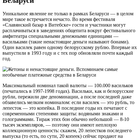
Беларуси
Уникальное явление не только в рамках Беларуси — в целом
мире такое встречается нечасто. Во время фестиваля
«Славянский базар в Витебске» гости и участники могут
расплачиваться в заведениях общепита вокруг фестивального
амфитеатра специальными денежными единицами —
васильками (такие ненастоящие деньги называют бонами).
Один василек равен одному белорусскому рублю. Впервые их
выпустили в 1993 году и с тех пор обновляли почти каждый
год.
Максимальный номинал такой валюты — 100.000 васильков
(печатались в 1997-1998 годах). Васильки, как и белорусские
рубли, пережили две деноминации, а после последней даже
обзавелись мелким номиналом: если василек — это рубль, то
лепесток — это копейка. В последние годы их печатают с
современными степенями защиты: водяными знаками и
голограммами. Тираж этих бон обычно небольшой — 8-10
тысяч экземпляров, — поэтому они имеют неплохую
коллекционную ценность: скажем, 20 лепестков последнего
выпуска (то есть, по сути, 20 копеек) сейчас продают на