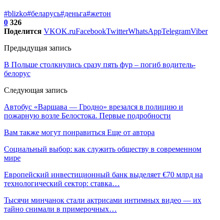
#blizko
#беларусь
#деньга
#жетон
0
326
Поделится
VK
OK.ru
Facebook
Twitter
WhatsApp
Telegram
Viber
Предыдущая запись
В Польше столкнулись сразу пять фур – погиб водитель-
белорус
Следующая запись
Автобус «Варшава — Гродно» врезался в полицию и
пожарную возле Белостока. Первые подробности
Вам также могут понравиться
Еще от автора
Социальный выбор: как служить обществу в современном
мире
Европейский инвестиционный банк выделяет €70 млрд на
технологический сектор: ставка…
Тысячи минчанок стали актрисами интимных видео — их
тайно снимали в примерочных…