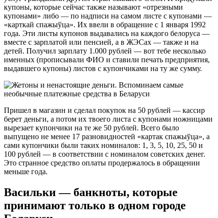
купоны, которые сейчас также называют «отрезными
купонами» либо — по надписи на самом листе с купонами —
«карткай спажыўца». Их ввели в обращение с 1 января 1992
года. Эти листы купонов выдавались на каждого белоруса —
вместе с зарплатой или пенсией, а в ЖЭСах — также и на
детей. Получил зарплату 1.000 рублей — вот тебе несколько
именных (прописывали ФИО и ставили печать предприятия,
выдавшего купоны) листов с купончиками на ту же сумму.
Пришел в магазин и сделал покупок на 50 рублей — кассир
берет деньги, а потом их твоего листа с купонами ножницами
вырезает купончики на те же 50 рублей. Всего было
выпущено не менее 17 разновидностей «картак спажыўца», а
сами купончики были таких номиналов: 1, 3, 5, 10, 25, 50 и
100 рублей — в соответствии с номиналом советских денег.
Это странное средство оплаты продержалось в обращении
меньше года.
Васильки — банкноты, которые
принимают только в одном городе