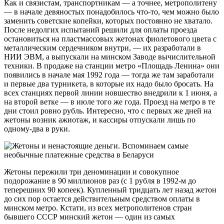
Как и связистам, транспортникам — а точнее, метрополитену
— в начале девяностых понадобилось что-то, чем можно было
заменить советские копейки, которых постоянно не хватало.
После недолгих испытаний решили для оплаты проезда
остановиться на пластмассовых жетонах фиолетового цвета с
металлическим сердечником внутри, — их разработали в
НИИ ЭВМ, а выпускали на минском Заводе вычислительной
техники. В продаже на станции метро «Площадь Ленина» они
появились в начале мая 1992 года — тогда же там заработали
и первые два турникета, в которые их надо было бросать. На
всех станциях первой линии новшество внедрили к 1 июня, а
на второй ветке — в июле того же года. Проезд на метро в те
дни стоил ровно рубль. Интересно, что с первых же дней на
жетоны возник ажиотаж, и кассиры отпускали лишь по
одному-два в руки.
Жетоны пережили три деноминации и совокупное
подорожание в 90 миллионов раз (с 1 рубля в 1992-м до
теперешних 90 копеек). Купленный тридцать лет назад жетон
до сих пор остается действительным средством оплаты в
минском метро. Кстати, из всех метрополитенов стран
бывшего СССР минский жетон — один из самых