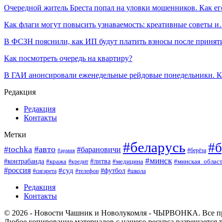
Очередной житель Бреста попал на уловки мошенников. Как е
Как флаги могут повысить узнаваемость: креативные советы 
В ФСЗН пояснили, как ИП будут платить взносы после приня
Как посмотреть очередь на квартиру?
В ГАИ анонсировали еженедельные рейдовые понедельники. 
Редакция
Редакция
Контакты
Метки
#беларусь
#б
#авто
#tochka
#барановичи
#берёза
#армия
#минск
#контрабанда
#литва
#кража
#минская_облас
#кредит
#медицина
#россия
#суд
#футбол
#сигарета
#телефон
#школа
Редакция
Контакты
© 2026 - Новости Чашник и Новолукомля - ЧЫРВОНКА. Все п
Любое копирование материалов с нашего ресурса разрешается т