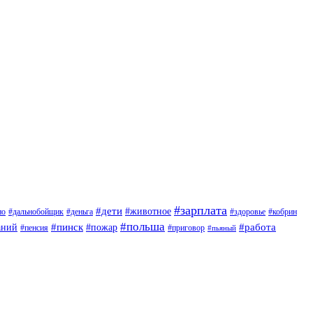
#зарплата
#дети
#животное
но
#дальнобойщик
#деньга
#здоровье
#кобрин
#польша
#пинск
#пожар
#работа
аний
#приговор
#пенсия
#пьяный