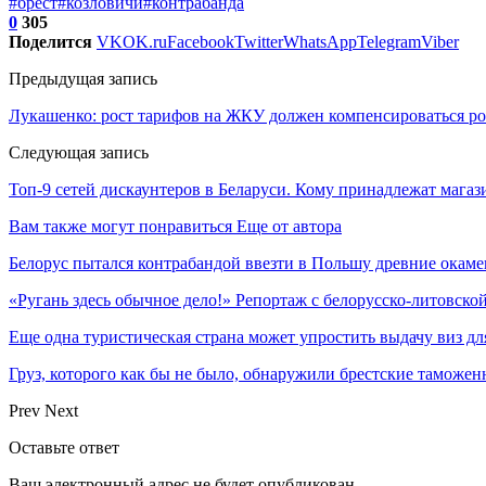
#брест
#козловичи
#контрабанда
0
305
Поделится
VK
OK.ru
Facebook
Twitter
WhatsApp
Telegram
Viber
Предыдущая запись
Лукашенко: рост тарифов на ЖКУ должен компенсироваться ро
Следующая запись
Топ-9 сетей дискаунтеров в Беларуси. Кому принадлежат мага
Вам также могут понравиться
Еще от автора
Белорус пытался контрабандой ввезти в Польшу древние окаме
«Ругань здесь обычное дело!» Репортаж с белорусско-литовско
Еще одна туристическая страна может упростить выдачу виз дл
Груз, которого как бы не было, обнаружили брестские таможе
Prev
Next
Оставьте ответ
Ваш электронный адрес не будет опубликован.