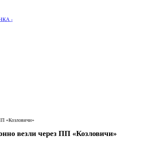
КА -
 ПП «Козловичи»
конно везли через ПП «Козловичи»