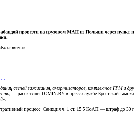
трабандой провезти на грузовом МАН из Польши через пункт
ики.
ой…
диниц свечей зажигания, амортизаторов, комплектов ГРМ и дру
лению
, — рассказали TOMIN.BY в пресс-службе Брестской тамо
ей
».
тративный процесс. Санкция ч. 1 ст. 15.5 КоАП — штраф до 30