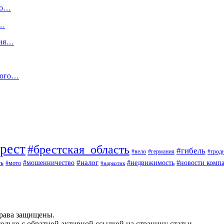
го…
и…
тия…
Кого…
рест
#брестская_область
#гибель
#вело
#германия
#грод
#мошенничество
#налог
ть
#недвижимость
#новости комп
#мото
#наркотик
рава защищены.
олько с обратной активной ссылкой на страницу статьи.