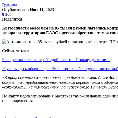
Граница
Опубликовано
Июл 11, 2023
0
305
Поделится
Автозапчасти более чем на 85 тысяч рублей пытались кон
товара на территорию ЕАЭС пресекли брестские таможенн
Сейчас читают
Белорус пытался контрабандой ввезти в Польшу древние…
«Ругань здесь обычное дело!» Репортаж с белорусско-литовск
«
В процессе таможенного досмотра было выявлено более 400 е
документах, предоставленных польским перевозчиком к оформ
«сэкономить» на таможенных платежах около 19 тысяч рубл
По факту недекларирования Брестская таможня начала админис
правонарушения.