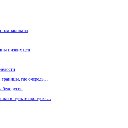
стом зарплаты
зины низких цен
нелости
й границы, где очередь…
я белорусов
нники в пункте пропуска…