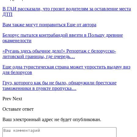
В ГАИ рассказали, что грозит водителям за оставление места
ДТП
Вам также могут понравиться
Еще от автора
Белорус пытался контрабандой ввезти в Польшу древние
окаменелости
«Ругань здесь обычное дело!» Репортаж с белорусско-
литовской границы, где очередь…
Еще одна туристическая страна может упростить выдачу виз
для белорусов
Груз, которого как бы не было, обнаружили брестские
таможенники в пункте пропуска…
Prev
Next
Оставьте ответ
Ваш электронный адрес не будет опубликован.