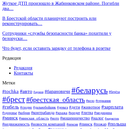
Жуткое ДТП произошло в Жабинковском районе. Погибли
два…
В Брестской области планируют построить или
реконструировать…
Сотрудники «службы безопасности банка» похитили у
белоруски…
Что будет, если оставить зарядку от телефона в розетке
Редакция
Редакция
Контакты
Метки
#беларусь
#авто
#tochka
#барановичи
#берёза
#армия
#брест
#брестская_область
#вело
#германия
#зарплата
#гибель
#дети
#животное
#гродно
#дальнобойщик
#деньга
#контрабанда
#литва
#кража
#кредит
#медицина
#здоровье
#кобрин
#минск
#мошенничество
#налог
#минская_область
#мото
#наркотик
#польша
#пинск
#пожар
#недвижимость
#новости компаний
#пенсия