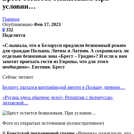
условии…
Граница
Опубликовано
Фев 17, 2023
0
332
Поделится
«Слышала, что в Беларуси продлили безвизовый режим
для граждан Польши, Литвы и Латвии. А сохранилась ли
отдельно безвизовая зона «Брест – Гродно»? И если к нам
захотят приехать гости из Европы, что для этого
необходимо». Евгения. Брест
Сейчас читают
Белорус пытался контрабандой ввезти в Польшу древние…
«Ругань здесь обычное дело!» Репортаж с белорусско-
литовской…
Фото из открытых источников (иллюстративное)
В
Брестской пограничной группе
«Вечерке» разъяснили, что