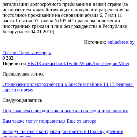
легализации долгосрочного пребывания в нашей стране (за
исключением ходатайствующих о получении разрешения на
постоянное проживание на основании абзаца 6, 7 или 11
части 1 статьи 53 закона №105 «О правовом положении
иностранных граждан и лиц без гражданства в Республике
Беларусь» от 04.01.2010).
Источник:
onlinebrest.by
#безвиз
#брест
#очередь
0
332
Поделится
VK
OK.ru
Facebook
Twitter
WhatsApp
Telegram
Viber
Предыдущая запись
Отключения электроэнергии в Бресте и районе 13-17 февраля:
адреса и время
Следующая запись
Под Гомелем еще одно такси выехало на лед и провалилось
Вам также могут понравиться
Еще от автора
Белорус пытался контрабандой ввезти в Польшу древние
окаменелости