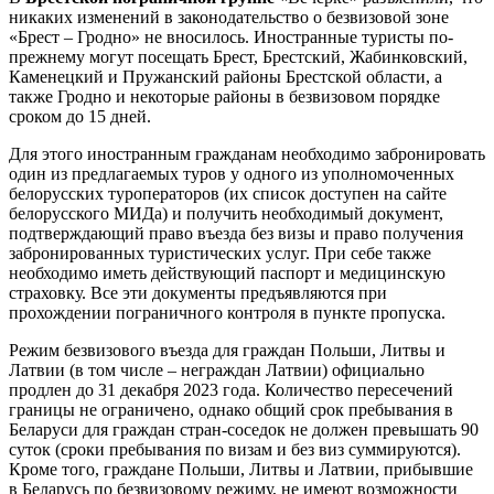
никаких изменений в законодательство о безвизовой зоне
«Брест – Гродно» не вносилось. Иностранные туристы по-
прежнему могут посещать Брест, Брестский, Жабинковский,
Каменецкий и Пружанский районы Брестской области, а
также Гродно и некоторые районы в безвизовом порядке
сроком до 15 дней.
Для этого иностранным гражданам необходимо забронировать
один из предлагаемых туров у одного из уполномоченных
белорусских туроператоров (их список доступен на сайте
белорусского МИДа) и получить необходимый документ,
подтверждающий право въезда без визы и право получения
забронированных туристических услуг. При себе также
необходимо иметь действующий паспорт и медицинскую
страховку. Все эти документы предъявляются при
прохождении пограничного контроля в пункте пропуска.
Режим безвизового въезда для граждан Польши, Литвы и
Латвии (в том числе – неграждан Латвии) официально
продлен до 31 декабря 2023 года. Количество пересечений
границы не ограничено, однако общий срок пребывания в
Беларуси для граждан стран-соседок не должен превышать 90
суток (сроки пребывания по визам и без виз суммируются).
Кроме того, граждане Польши, Литвы и Латвии, прибывшие
в Беларусь по безвизовому режиму, не имеют возможности