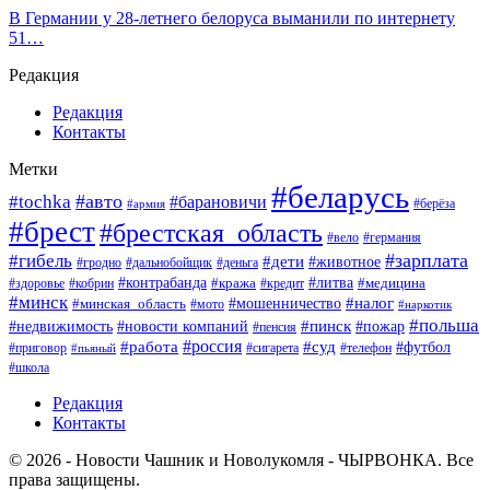
В Германии у 28-летнего белоруса выманили по интернету
51…
Редакция
Редакция
Контакты
Метки
#беларусь
#авто
#tochka
#барановичи
#берёза
#армия
#брест
#брестская_область
#вело
#германия
#зарплата
#гибель
#дети
#животное
#гродно
#дальнобойщик
#деньга
#контрабанда
#литва
#кража
#кредит
#медицина
#здоровье
#кобрин
#минск
#мошенничество
#налог
#минская_область
#мото
#наркотик
#польша
#пинск
#пожар
#недвижимость
#новости компаний
#пенсия
#россия
#работа
#суд
#футбол
#приговор
#сигарета
#телефон
#пьяный
#школа
Редакция
Контакты
© 2026 - Новости Чашник и Новолукомля - ЧЫРВОНКА. Все
права защищены.