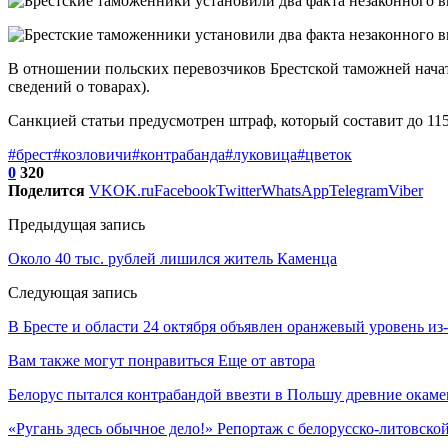
В отношении польских перевозчиков Брестской таможней начат
сведений о товарах).
Санкцией статьи предусмотрен штраф, который составит до 115
#брест
#козловичи
#контрабанда
#луковица
#цветок
0
320
Поделится
VK
OK.ru
Facebook
Twitter
WhatsApp
Telegram
Viber
Предыдущая запись
Около 40 тыс. рублей лишился житель Каменца
Следующая запись
В Бресте и области 24 октября объявлен оранжевый уровень из-
Вам также могут понравиться
Еще от автора
Белорус пытался контрабандой ввезти в Польшу древние окаме
«Ругань здесь обычное дело!» Репортаж с белорусско-литовско