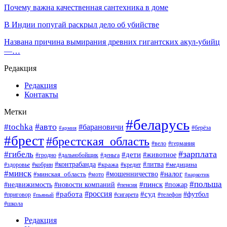
Почему важна качественная сантехника в доме
В Индии попугай раскрыл дело об убийстве
Названа причина вымирания древних гигантских акул-убийц
—…
Редакция
Редакция
Контакты
Метки
#беларусь
#авто
#tochka
#барановичи
#берёза
#армия
#брест
#брестская_область
#вело
#германия
#зарплата
#гибель
#дети
#животное
#гродно
#дальнобойщик
#деньга
#контрабанда
#литва
#кража
#кредит
#медицина
#здоровье
#кобрин
#минск
#мошенничество
#налог
#минская_область
#мото
#наркотик
#польша
#пинск
#пожар
#недвижимость
#новости компаний
#пенсия
#россия
#работа
#суд
#футбол
#приговор
#сигарета
#телефон
#пьяный
#школа
Редакция