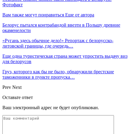
Фотофакт
Вам также могут понравиться
Еще от автора
Белорус пытался контрабандой ввезти в Польшу древние
окаменелости
«Ругань здесь обычное дело!» Репортаж с белорусско-
литовской границы, где очередь…
Еще одна туристическая страна может упростить выдачу виз
для белорусов
Груз, которого как бы не было, обнаружили брестские
таможенники в пункте пропуска…
Prev
Next
Оставьте ответ
Ваш электронный адрес не будет опубликован.