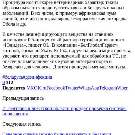
Процедура носит скорее ветеринарный характер: таким
образом пытаются не допустить завоза в Беларусь опасных
заболеваний. В их числе, к примеру, африканская чума
свиней, птичий грипп, малярия, геморрагическая лихорадка
Эбола и др.
В качестве дезинфицирующего вещества на станциях
используют 0,5-процентный раствор сертифицированного
«Юнидеза», пишет OL. В компании «БелГлобалГарант»,
которой, согласно Указу № 154, поручена реализация проекта,
уверяют, что препарат, используемый для обработки ТС, не
опасен для металлических кузовов автотранспорта и
безвреден для человека. Длится процедура меньше минуты.
#беларусь
#дезинфекция
0
312
Поделится
VK
OK.ru
Facebook
Twitter
WhatsApp
Telegram
Viber
Предыдущая запись
21 сентября в Брестской области пройдет проверка системы
оповещения
Следующая запись
Северное сияние можно было наблюдать в Беларуси.