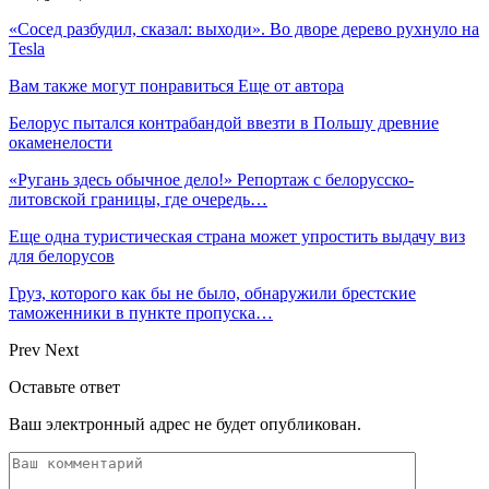
«Сосед разбудил, сказал: выходи». Во дворе дерево рухнуло на
Tesla
Вам также могут понравиться
Еще от автора
Белорус пытался контрабандой ввезти в Польшу древние
окаменелости
«Ругань здесь обычное дело!» Репортаж с белорусско-
литовской границы, где очередь…
Еще одна туристическая страна может упростить выдачу виз
для белорусов
Груз, которого как бы не было, обнаружили брестские
таможенники в пункте пропуска…
Prev
Next
Оставьте ответ
Ваш электронный адрес не будет опубликован.