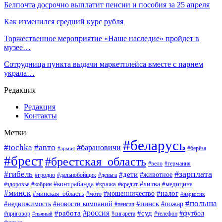
Белпочта досрочно выплатит пенсии и пособия за 25 апреля
Как изменился средний курс рубля
Торжественное мероприятие «Наше наследие» пройдет в
музее…
Сотрудница пункта выдачи маркетплейса вместе с парнем
украла…
Редакция
Редакция
Контакты
Метки
#беларусь
#авто
#tochka
#барановичи
#берёза
#армия
#брест
#брестская_область
#вело
#германия
#зарплата
#гибель
#дети
#животное
#гродно
#дальнобойщик
#деньга
#контрабанда
#литва
#кража
#кредит
#медицина
#здоровье
#кобрин
#минск
#мошенничество
#налог
#минская_область
#мото
#наркотик
#польша
#пинск
#пожар
#недвижимость
#новости компаний
#пенсия
#россия
#работа
#суд
#футбол
#приговор
#сигарета
#телефон
#пьяный