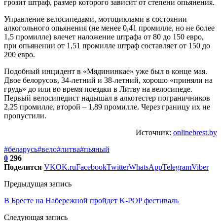
грозит штраф, размер которого зависит от степени опьянения.
Управление велосипедами, мотоциклами в состоянии
алкогольного опьянения (не менее 0,41 промилле, но не более
1,5 промилле) влечет наложение штрафа от 80 до 150 евро,
при опьянении от 1,51 промилле штраф составляет от 150 до
200 евро.
Подобный инцидент в «Мядининкае» уже был в конце мая.
Двое белорусов, 34-летний и 38-летний, хорошо «приняли на
грудь» до или во время поездки в Литву на велосипеде.
Первый велосипедист надышал в алкотестер пограничников
2,25 промилле, второй – 1,89 промилле. Через границу их не
пропустили.
Источник:
onlinebrest.by
#беларусь
#вело
#литва
#пьяный
0
296
Поделится
VK
OK.ru
Facebook
Twitter
WhatsApp
Telegram
Viber
Предыдущая запись
В Бресте на Набережной пройдет K-POP фестиваль
Следующая запись