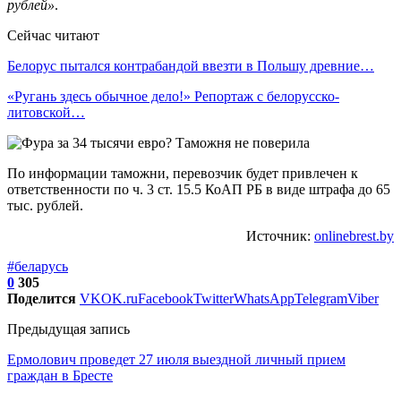
рублей»
.
Сейчас читают
Белорус пытался контрабандой ввезти в Польшу древние…
«Ругань здесь обычное дело!» Репортаж с белорусско-
литовской…
По информации таможни, перевозчик будет привлечен к
ответственности по ч. 3 ст. 15.5 КоАП РБ в виде штрафа до 65
тыс. рублей.
Источник:
onlinebrest.by
#беларусь
0
305
Поделится
VK
OK.ru
Facebook
Twitter
WhatsApp
Telegram
Viber
Предыдущая запись
Ермолович проведет 27 июля выездной личный прием
граждан в Бресте