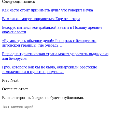
Следующая запись
Как часто стоит принимать душ? Что говорит наука
Вам также могут понравиться
Еще от автора
Белорус пытался контрабандой ввезти в Польшу древние
окаменелости
«Ругань здесь обычное дело!» Репортаж с белорусско-
литовской границы, где очередь…
Еще одна туристическая страна может упростить выдачу виз
для белорусов
Груз, которого как бы не было, обнаружили брестские
таможенники в пункте пропуска…
Prev
Next
Оставьте ответ
Ваш электронный адрес не будет опубликован.