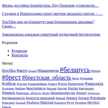
Жизнь достойна блокбастера. Под Пинском установили…
Стадион в Новополоцке перед матчем засыпало снегом —…
YouTube еще не блокирует ваш блокировщик рекламы?
Скоро…
Американцы показали секретный подводный беспилотник
Редакция
Редакция
Контакты
Метки
#беларусь
#авто
#tochka
#барановичи
#берёза
#армия
#брест
#брестская_область
#вело
#германия
#зарплата
#гибель
#дети
#животное
#гродно
#дальнобойщик
#деньга
#контрабанда
#литва
#кража
#кредит
#медицина
#здоровье
#кобрин
#минск
#мошенничество
#налог
#минская_область
#мото
#наркотик
#польша
#пинск
#пожар
#недвижимость
#новости компаний
#пенсия
#россия
#работа
#суд
#футбол
#приговор
#сигарета
#телефон
#пьяный
#школа