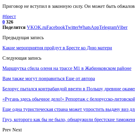
Приговор не вступил в законную силу. Он может быть обжалов
#брест
0
326
Поделится
VK
OK.ru
Facebook
Twitter
WhatsApp
Telegram
Viber
Предыдущая запись
Какие мероприятия пройдут в Бресте ко Дню матери
Следующая запись
Маршрутка сбила оленя на трассе М1 в Жабинковском районе
Вам также могут понравиться
Еще от автора
Белорус пытался контрабандой ввезти в Польшу древние окаме
«Ругань здесь обычное дело!» Репортаж с белорусско-литовско
Еще одна туристическая страна может упростить выдачу виз дл
Груз, которого как бы не было, обнаружили брестские таможе
Prev
Next