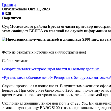
Граница
Опубликовано
Окт 11, 2023
0
326
Поделится
Суд Московского района Бреста огласил приговор иностран
этом сообщает БЕЛТА со ссылкой на службу информации о
Фото из открытых источников (иллюстративное)
Сейчас читают
Белорус пытался контрабандой ввезти в Польшу древние…
«Ругань здесь обычное дело!» Репортаж с белорусско-литовск
Случай произошел в конце июля. В пункте таможенного оформл
Беларусь. При себе у нее было около $200 тыс., половину этих
время таможенного контроля выяснилось, что обвиняемой прин
Суд признал женщину виновной по ч.2 ст.228 УК. Ей назначено
таможенную границу ЕАЭС $100 тыс. конфискованы в доход го