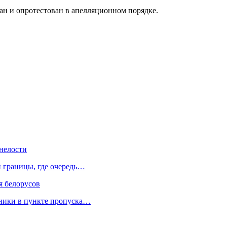
ан и опротестован в апелляционном порядке.
нелости
й границы, где очередь…
я белорусов
нники в пункте пропуска…