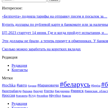
Интересное:
«Белпочта» подняла тарифы на отправку писем и посылок за…
Купить доллары по рублевой карте в банкомате или за налич
ЦТ-2023 стартует 14 июня. Где и когда пройдут испытания, и…
Эти доллары не брали, а теперь примут в обменниках. У банк
Сколько можно заработать на коротких вкладах
Редакция
Редакция
Контакты
Метки
#беларусь
#б
#авто
#tochka
#барановичи
#берёза
#армия
#минск
#контрабанда
#литва
#кража
#минская_облас
#кредит
#медицина
#россия
#суд
#футбол
#сигарета
#телефон
#школа
Редакция
Контакты