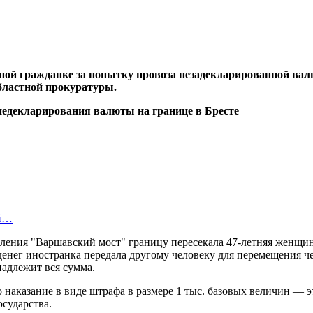
ной гражданке за попытку провоза незадекларированной вал
бластной прокуратуры.
ой…
ения "Варшавский мост" границу пересекала 47-летняя женщина
 денег иностранка передала другому человеку для перемещения че
адлежит вся сумма.
 наказание в виде штрафа в размере 1 тыс. базовых величин — э
сударства.