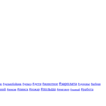
#зарплата
#дети
#животное
но
#дальнобойщик
#деньга
#здоровье
#кобрин
#польша
#пинск
#пожар
#работа
аний
#приговор
#пенсия
#пьяный