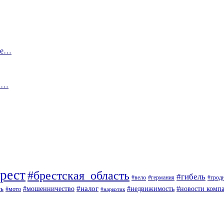
ные…
ов…
рест
#брестская_область
#гибель
#вело
#германия
#грод
#мошенничество
#налог
ть
#недвижимость
#новости комп
#мото
#наркотик