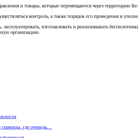
авления и товары, которые перемещаются через территорию Бел
уществляться контроль, а также порядок его проведения и упол
ть, эксплуатировать, изготавливать и реализовывать беспилотник
енную организацию.
нелости
й границы, где очередь…
я белорусов