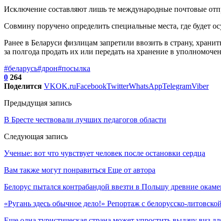
Исключение составляют лишь те международные почтовые отпр
Совмину поручено определить специальные места, где будет ос
Ранее в Беларуси физлицам запретили ввозить в страну, храни
за полгода продать их или передать на хранение в уполномоч
#беларусь
#дрон
#посылка
0
264
Поделится
VK
OK.ru
Facebook
Twitter
WhatsApp
Telegram
Viber
Предыдущая запись
В Бресте чествовали лучших педагогов области
Следующая запись
Ученые: вот что чувствует человек после остановки сердца
Вам также могут понравиться
Еще от автора
Белорус пытался контрабандой ввезти в Польшу древние окаме
«Ругань здесь обычное дело!» Репортаж с белорусско-литовско
Еще одна туристическая страна может упростить выдачу виз дл