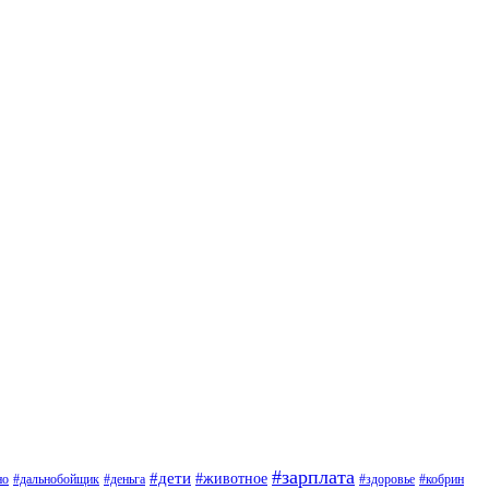
#зарплата
#дети
#животное
но
#дальнобойщик
#деньга
#здоровье
#кобрин