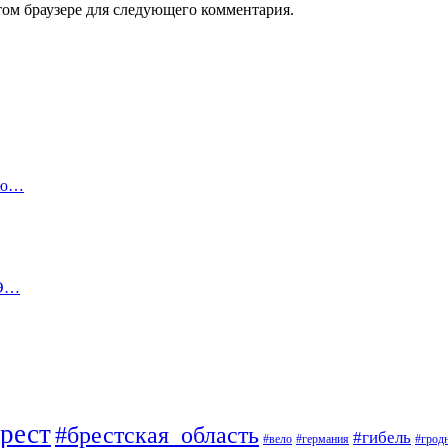
том браузере для следующего комментария.
рию…
ЦЭ…
рест
#брестская_область
#гибель
#вело
#германия
#грод