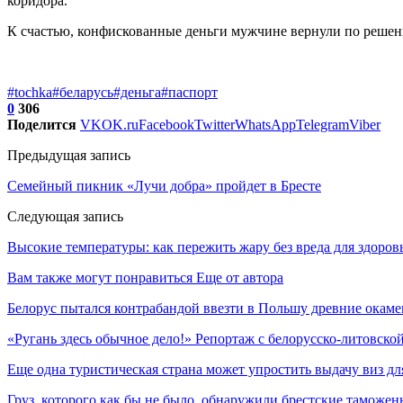
коридора.
К счастью, конфискованные деньги мужчине вернули по решен
#tochka
#беларусь
#деньга
#паспорт
0
306
Поделится
VK
OK.ru
Facebook
Twitter
WhatsApp
Telegram
Viber
Предыдущая запись
Семейный пикник «Лучи добра» пройдет в Бресте
Следующая запись
Высокие температуры: как пережить жару без вреда для здоров
Вам также могут понравиться
Еще от автора
Белорус пытался контрабандой ввезти в Польшу древние окаме
«Ругань здесь обычное дело!» Репортаж с белорусско-литовско
Еще одна туристическая страна может упростить выдачу виз дл
Груз, которого как бы не было, обнаружили брестские таможе