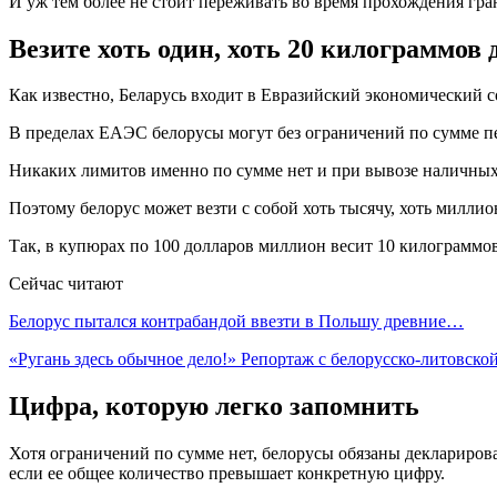
И уж тем более не стоит переживать во время прохождения гран
Везите хоть один, хоть 20 килограммов 
Как известно, Беларусь входит в Евразийский экономический 
В пределах ЕАЭС белорусы могут без ограничений по сумме п
Никаких лимитов именно по сумме нет и при вывозе наличных 
Поэтому белорус может везти с собой хоть тысячу, хоть миллио
Так, в купюрах по 100 долларов миллион весит 10 килограммов
Сейчас читают
Белорус пытался контрабандой ввезти в Польшу древние…
«Ругань здесь обычное дело!» Репортаж с белорусско-литовск
Цифра, которую легко запомнить
Хотя ограничений по сумме нет, белорусы обязаны деклариров
если ее общее количество превышает конкретную цифру.