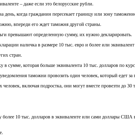
иваленте – даже если это белорусские рубли.
на день, когда гражданин пересекает границу или зону таможен
можню, впереди его ждет таможня другой страны.
ньги превышают определенную сумму, их нужно декларировать.
арации наличка в размере 10 тыс. евро и более или эквивалент
угих стран.
у в сумме, которая больше эквивалента 10 тыс. долларов по кур
 уведомления таможни провозить один человек, который едет за
ех человек, включая подростка, они могут вместе провезти до 30 
у более 10 тыс. долларов в эквиваленте или сами доллары США 
е.