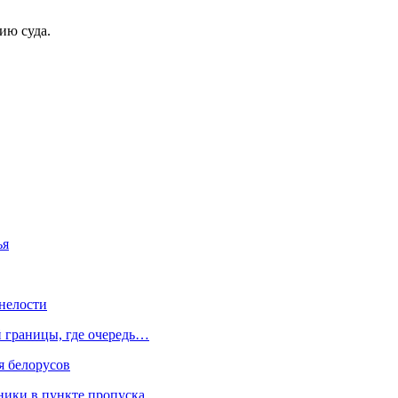
ию суда.
ья
нелости
й границы, где очередь…
я белорусов
нники в пункте пропуска…