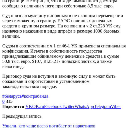
на границе. Не отрицал, что в ходе таможенного досмотра
сообщил о наличии у него при себе только 8,5 тыс. евро.
Суд признал мужчину виновным в незаконном перемещении
через таможенную границу ЕАЭС наличных денежных
средств в крупном размере. На основании ч.2 ст.228 УК ему
назначено наказание в виде штрафа в размере 1000 базовых
величин.
Судом в соответствии с ч.1 ст.46-1 УК применена специальная
конфискация. Изъяты в собственность государства
принадлежавшие обвиняемому денежные средства в сумме
50,8 тыс. евро, $107, Br25,217 польских злотых, а также
велосипед.
Приговор суда не вступил в законную силу и может быть
обжалован и опротестован в установленном
законодательством порядке.
#беларусь
#контрабанда
0
315
Поделится
VK
OK.ru
Facebook
Twitter
WhatsApp
Telegram
Viber
Предыдущая запись
Узнали, кто чаще всего погибает от наркотиков