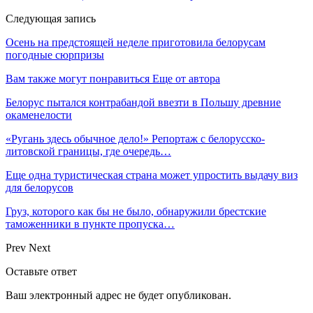
Следующая запись
Осень на предстоящей неделе приготовила белорусам
погодные сюрпризы
Вам также могут понравиться
Еще от автора
Белорус пытался контрабандой ввезти в Польшу древние
окаменелости
«Ругань здесь обычное дело!» Репортаж с белорусско-
литовской границы, где очередь…
Еще одна туристическая страна может упростить выдачу виз
для белорусов
Груз, которого как бы не было, обнаружили брестские
таможенники в пункте пропуска…
Prev
Next
Оставьте ответ
Ваш электронный адрес не будет опубликован.