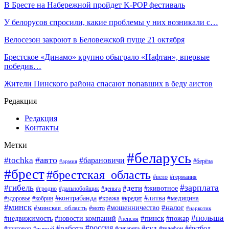
В Бресте на Набережной пройдет K-POP фестиваль
У белорусов спросили, какие проблемы у них возникали с…
Велосезон закроют в Беловежской пуще 21 октября
Брестское «Динамо» крупно обыграло «Нафтан», впервые
победив…
Жители Пинского района спасают попавших в беду аистов
Редакция
Редакция
Контакты
Метки
#беларусь
#авто
#tochka
#барановичи
#берёза
#армия
#брест
#брестская_область
#вело
#германия
#зарплата
#гибель
#дети
#животное
#гродно
#дальнобойщик
#деньга
#контрабанда
#литва
#кража
#кредит
#медицина
#здоровье
#кобрин
#минск
#мошенничество
#налог
#минская_область
#мото
#наркотик
#польша
#пинск
#пожар
#недвижимость
#новости компаний
#пенсия
#россия
#работа
#суд
#футбол
#приговор
#сигарета
#телефон
#пьяный