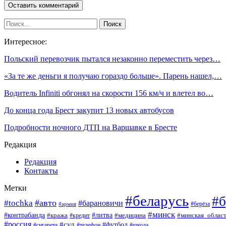
Интересное:
Польский перевозчик пытался незаконно переместить через…
«За те же деньги я получаю гораздо больше». Парень нашел,…
Водитель Infiniti обгонял на скорости 156 км/ч и влетел во…
До конца года Брест закупит 13 новых автобусов
Подробности ночного ДТП на Варшавке в Бресте
Редакция
Редакция
Контакты
Метки
#беларусь
#б
#авто
#tochka
#барановичи
#берёза
#армия
#минск
#контрабанда
#литва
#кража
#минская_облас
#кредит
#медицина
#россия
#суд
#футбол
#сигарета
#телефон
#школа