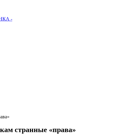
КА -
рава»
икам странные «права»