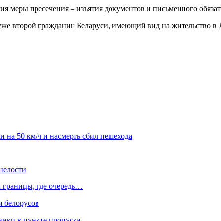
 меры пресечения – изъятия документов и письменного обязате
о уже второй гражданин Беларуси, имеющий вид на жительство 
и на 50 км/ч и насмерть сбил пешехода
нелости
й границы, где очередь…
я белорусов
нники в пункте пропуска…