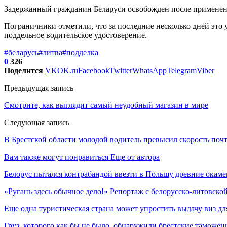
Задержанный гражданин Беларуси освобожден после применения
Пограничники отметили, что за последние несколько дней эт
поддельное водительское удостоверение.
#беларусь
#литва
#подделка
0
326
Поделится
VK
OK.ru
Facebook
Twitter
WhatsApp
Telegram
Viber
Предыдущая запись
Смотрите, как выглядит самый неудобный магазин в мире
Следующая запись
В Брестской области молодой водитель превысил скорость почт
Вам также могут понравиться
Еще от автора
Белорус пытался контрабандой ввезти в Польшу древние окаме
«Ругань здесь обычное дело!» Репортаж с белорусско-литовско
Еще одна туристическая страна может упростить выдачу виз дл
Груз, которого как бы не было, обнаружили брестские таможе