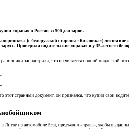
упил «права» в России за 500 долларов.
аворишкес» (с белорусской стороны «Котловка») литовские 
ларусь. Проверили водительские «права» и у 35-летнего бело
граничники заподозрили, что он является полной подделкой: изг
о этот странный документ, он признался, что купил свои водите
льнобойщиком
 в Литву на автомобиле Seat, предъявил «права», якобы выданн