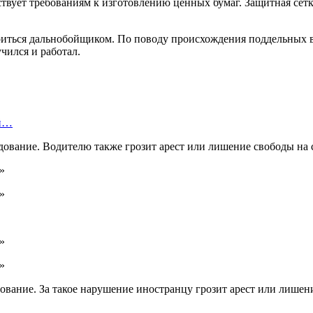
тствует требованиям к изготовлению ценных бумаг. Защитная сет
оиться дальнобойщиком. По поводу происхождения поддельных в
чился и работал.
ой…
дование. Водителю также грозит арест или лишение свободы на с
дование. За такое нарушение иностранцу грозит арест или лишен