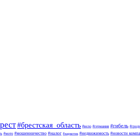
рест
#брестская_область
#гибель
#вело
#германия
#грод
#мошенничество
#налог
ть
#недвижимость
#новости комп
#мото
#наркотик