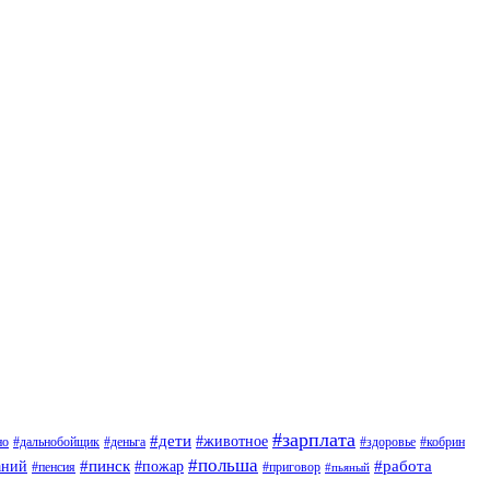
#зарплата
#дети
#животное
но
#дальнобойщик
#деньга
#здоровье
#кобрин
#польша
#пинск
#пожар
#работа
аний
#приговор
#пенсия
#пьяный