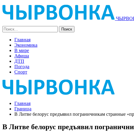
ЧЫРВОН
Главная
Экономика
В мире
Афиша
ДТП
Погода
Спорт
Главная
Граница
В Литве белорус предъявил пограничникам странные «п
В Литве белорус предъявил пограничн