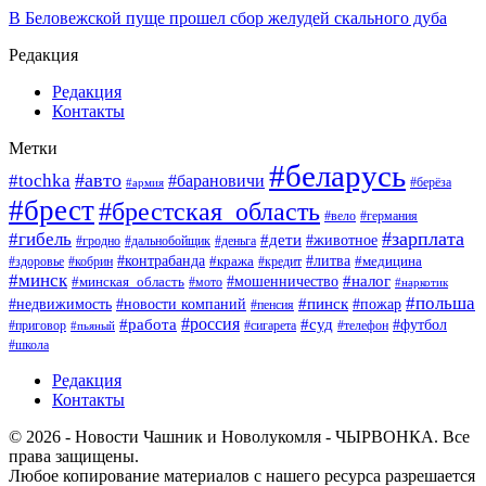
В Беловежской пуще прошел сбор желудей скального дуба
Редакция
Редакция
Контакты
Метки
#беларусь
#авто
#tochka
#барановичи
#берёза
#армия
#брест
#брестская_область
#вело
#германия
#зарплата
#гибель
#дети
#животное
#гродно
#дальнобойщик
#деньга
#контрабанда
#литва
#кража
#кредит
#медицина
#здоровье
#кобрин
#минск
#мошенничество
#налог
#минская_область
#мото
#наркотик
#польша
#пинск
#пожар
#недвижимость
#новости компаний
#пенсия
#россия
#работа
#суд
#футбол
#приговор
#сигарета
#телефон
#пьяный
#школа
Редакция
Контакты
© 2026 - Новости Чашник и Новолукомля - ЧЫРВОНКА. Все
права защищены.
Любое копирование материалов с нашего ресурса разрешается