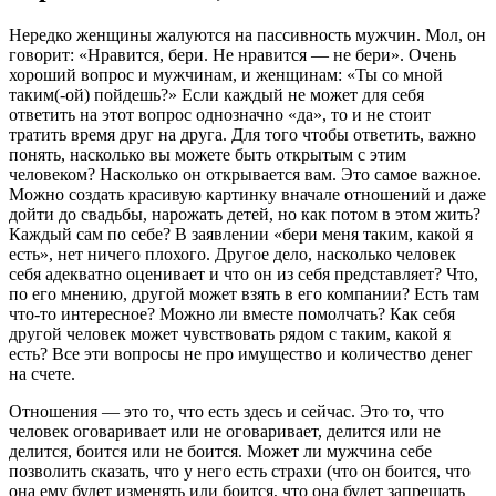
Нередко женщины жалуются на пассивность мужчин. Мол, он
говорит: «Нравится, бери. Не нравится — не бери». Очень
хороший вопрос и мужчинам, и женщинам: «Ты со мной
таким(-ой) пойдешь?» Если каждый не может для себя
ответить на этот вопрос однозначно «да», то и не стоит
тратить время друг на друга. Для того чтобы ответить, важно
понять, насколько вы можете быть открытым с этим
человеком? Насколько он открывается вам. Это самое важное.
Можно создать красивую картинку вначале отношений и даже
дойти до свадьбы, нарожать детей, но как потом в этом жить?
Каждый сам по себе? В заявлении «бери меня таким, какой я
есть», нет ничего плохого. Другое дело, насколько человек
себя адекватно оценивает и что он из себя представляет? Что,
по его мнению, другой может взять в его компании? Есть там
что-то интересное? Можно ли вместе помолчать? Как себя
другой человек может чувствовать рядом с таким, какой я
есть? Все эти вопросы не про имущество и количество денег
на счете.
Отношения — это то, что есть здесь и сейчас. Это то, что
человек оговаривает или не оговаривает, делится или не
делится, боится или не боится. Может ли мужчина себе
позволить сказать, что у него есть страхи (что он боится, что
она ему будет изменять или боится, что она будет запрещать