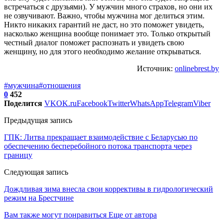
встречаться с друзьями). У мужчин много страхов, но они их
не озвучивают. Важно, чтобы мужчина мог делиться этим.
Никто никаких гарантий не даст, но это поможет увидеть,
насколько женщина вообще понимает это. Только открытый
честный диалог поможет распознать и увидеть свою
женщину, но для этого необходимо желание открываться.
Источник:
onlinebrest.by
#мужчина
#отношения
0
452
Поделится
VK
OK.ru
Facebook
Twitter
WhatsApp
Telegram
Viber
Предыдущая запись
ГПК: Литва прекращает взаимодействие с Беларусью по
обеспечению бесперебойного потока транспорта через
границу
Следующая запись
Дождливая зима внесла свои коррективы в гидрологический
режим на Брестчине
Вам также могут понравиться
Еще от автора