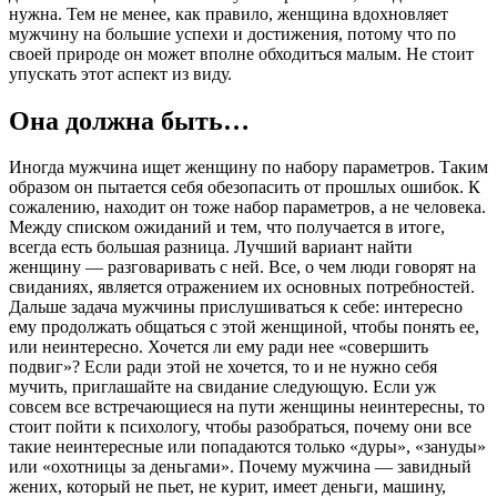
нужна. Тем не менее, как правило, женщина вдохновляет
мужчину на большие успехи и достижения, потому что по
своей природе он может вполне обходиться малым. Не стоит
упускать этот аспект из виду.
Она должна быть…
Иногда мужчина ищет женщину по набору параметров. Таким
образом он пытается себя обезопасить от прошлых ошибок. К
сожалению, находит он тоже набор параметров, а не человека.
Между списком ожиданий и тем, что получается в итоге,
всегда есть большая разница. Лучший вариант найти
женщину — разговаривать с ней. Все, о чем люди говорят на
свиданиях, является отражением их основных потребностей.
Дальше задача мужчины прислушиваться к себе: интересно
ему продолжать общаться с этой женщиной, чтобы понять ее,
или неинтересно. Хочется ли ему ради нее «совершить
подвиг»? Если ради этой не хочется, то и не нужно себя
мучить, приглашайте на свидание следующую. Если уж
совсем все встречающиеся на пути женщины неинтересны, то
стоит пойти к психологу, чтобы разобраться, почему они все
такие неинтересные или попадаются только «дуры», «зануды»
или «охотницы за деньгами». Почему мужчина — завидный
жених, который не пьет, не курит, имеет деньги, машину,