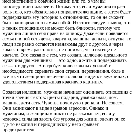
несвойственно в обычной жизни или то, о чем вы
впоследствии пожалеете. Потому что, если мужчина играет
роль того, кто обязательно понравится женщине, а затем будет
поддерживать эту историю в отношениях, то он не сможет
быть одновременно самим собой. Из этого следует вывод, что
в таких отношениях не может быть близости, потому что
мужчина лишил себя права на ошибку. Даже если появляется
семья и в ней есть дети, квартира, машина, деньги, отпуска, то
люди все равно остаются незнакомы друг с другом, а через
какое-то время расстаются, не понимая, чего им еще не
хватало. Это связано с тем, что создать иллюзию идеального
мужчины для женщины — это одно, а жить и поддерживать
ее — это другое. Это требует колоссальных усилий и
необходимости скрывать свои страхи, переживания, боль и
все то, что женщины не очень-то любят видеть в мужчинах, с
удовольствием поддерживая красивую картинку.
Создавая иллюзию, мужчина начинает оценивать отношения с
точки зрения фактов: цветы подарил, улыбка была, дом,
машина, дети есть. Чувства почему-то пропали. Не совсем.
Они возникают в виде взрывов агрессии. Однако и
мужчинам, и женщинам никто не рассказывает, если у
человека сильная злость без угрозы для жизни, значит он ее
где-то накопил и периодически у него срывает
предохранитель.