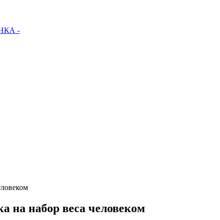
КА -
еловеком
ка на набор веса человеком