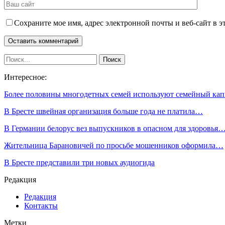
Сохраните мое имя, адрес электронной почты и веб-сайт в э
Интересное:
Более половины многодетных семей используют семейный ка
В Бресте швейная организация больше года не платила…
В Германии белорус вез выпускников в опасном для здоровья
Жительница Барановичей по просьбе мошенников оформила…
В Бресте представили три новых аудиогида
Редакция
Редакция
Контакты
Метки