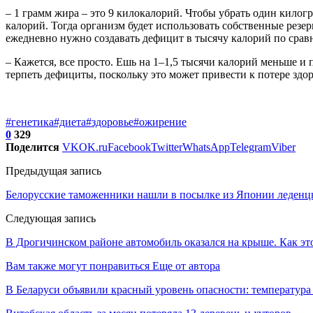
– 1 грамм жира – это 9 килокалорий. Чтобы убрать один килогр
калорий. Тогда организм будет использовать собственные резер
ежедневно нужно создавать дефицит в тысячу калорий по сравн
– Кажется, все просто. Ешь на 1–1,5 тысячи калорий меньше и 
терпеть дефициты, поскольку это может привести к потере здор
#генетика
#диета
#здоровье
#ожирение
0
329
Поделится
VK
OK.ru
Facebook
Twitter
WhatsApp
Telegram
Viber
Предыдущая запись
Белорусские таможенники нашли в посылке из Японии леденц
Следующая запись
В Дрогичинском районе автомобиль оказался на крыше. Как эт
Вам также могут понравиться
Еще от автора
В Беларуси объявили красный уровень опасности: температура