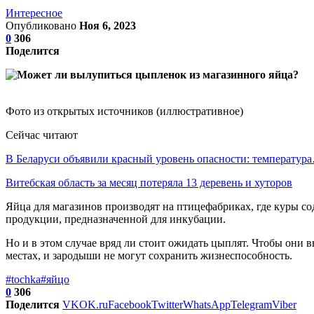
Интересное
Опубликовано
Ноя 6, 2023
0
306
Поделится
Фото из открытых источников (иллюстративное)
Сейчас читают
В Беларуси объявили красный уровень опасности: температур
Витебская область за месяц потеряла 13 деревень и хуторов
Яйца для магазинов производят на птицефабриках, где куры со
продукции, предназначенной для инкубации.
Но и в этом случае вряд ли стоит ожидать цыплят. Чтобы они
местах, и зародыши не могут сохранить жизнеспособность.
#tochka
#яйцо
0
306
Поделится
VK
OK.ru
Facebook
Twitter
WhatsApp
Telegram
Viber