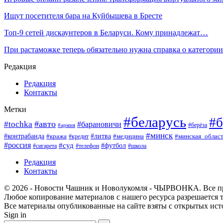
Ищут посетителя бара на Куйбышева в Бресте
Топ-9 сетей дискаунтеров в Беларуси. Кому принадлежат…
При растаможке теперь обязательно нужна справка о категор
Редакция
Редакция
Контакты
Метки
#беларусь
#б
#авто
#tochka
#барановичи
#берёза
#армия
#минск
#контрабанда
#литва
#кража
#минская_облас
#кредит
#медицина
#россия
#суд
#футбол
#сигарета
#телефон
#школа
Редакция
Контакты
© 2026 - Новости Чашник и Новолукомля - ЧЫРВОНКА. Все п
Любое копирование материалов с нашего ресурса разрешается т
Все материалы опубликованные на сайте взяты с открытых исто
Sign in