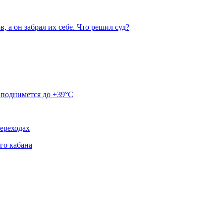
 а он забрал их себе. Что решил суд?
 поднимется до +39°C
ереходах
го кабана