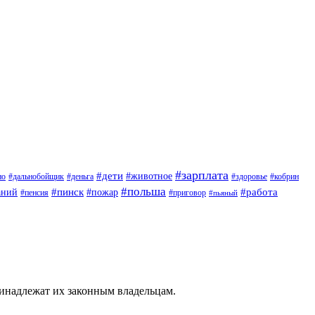
#зарплата
#дети
#животное
но
#дальнобойщик
#деньга
#здоровье
#кобрин
#польша
#пинск
#пожар
#работа
аний
#приговор
#пенсия
#пьяный
ринадлежат их законным владельцам.