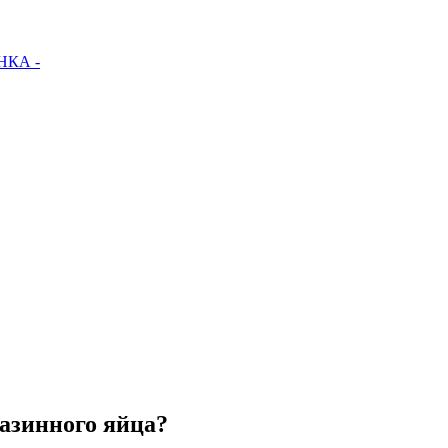
КА -
азинного яйца?