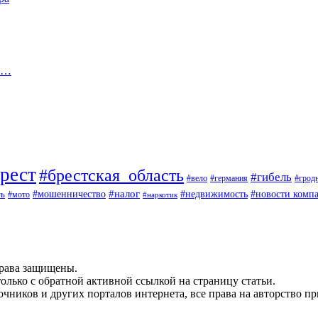
ии…
рест
#брестская_область
#гибель
#вело
#германия
#грод
#мошенничество
#налог
ть
#недвижимость
#новости комп
#мото
#наркотик
рава защищены.
олько с обратной активной ссылкой на страницу статьи.
чников и других порталов интернета, все права на авторство п